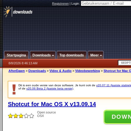
Registreren
|
Login:
Startpagina
Downloads
Top downloads
Meer
8/8/2026 8:46:13 AM
AfterDawn
>
Downloads
>
Video & Audio
>
Videobewerking
>
Shotcut for Mac O
Dit is een oude versie van deze software. Je kunt ook de
v20.07.11 (laatste stabiel
of de
v20.06 Beta 2 (laatste beta versie)
.
Shotcut for Mac OS X v13.09.14
Open source
DOW
OSX