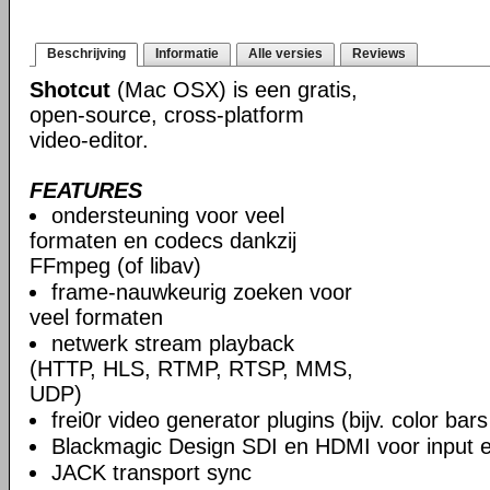
Beschrijving
Informatie
Alle versies
Reviews
Shotcut
(Mac OSX) is een gratis,
open-source, cross-platform
video-editor.
FEATURES
ondersteuning voor veel
formaten en codecs dankzij
FFmpeg (of libav)
frame-nauwkeurig zoeken voor
veel formaten
netwerk stream playback
(HTTP, HLS, RTMP, RTSP, MMS,
UDP)
frei0r video generator plugins (bijv. color ba
Blackmagic Design SDI en HDMI voor input en
JACK transport sync