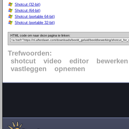
Shotcut (32-bit)
Shotcut (64-bit)
Shotcut (portable 64-bit)
Shotcut (portable 32-bit)
HTML code om naar deze pagina te linken:
Trefwoorden:
shotcut
video
editor
bewerken
vastleggen
opnemen