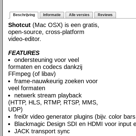
Beschrijving
Informatie
Alle versies
Reviews
Shotcut
(Mac OSX) is een gratis,
open-source, cross-platform
video-editor.
FEATURES
ondersteuning voor veel
formaten en codecs dankzij
FFmpeg (of libav)
frame-nauwkeurig zoeken voor
veel formaten
netwerk stream playback
(HTTP, HLS, RTMP, RTSP, MMS,
UDP)
frei0r video generator plugins (bijv. color ba
Blackmagic Design SDI en HDMI voor input en
JACK transport sync