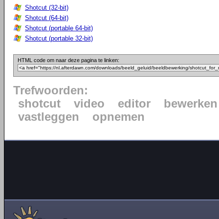
Shotcut (32-bit)
Shotcut (64-bit)
Shotcut (portable 64-bit)
Shotcut (portable 32-bit)
HTML code om naar deze pagina te linken:
Trefwoorden:
shotcut
video
editor
bewerken
vastleggen
opnemen