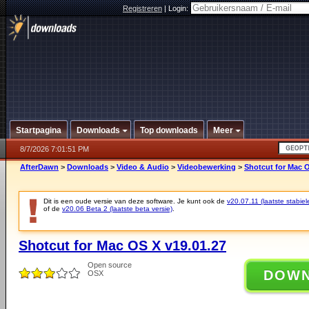
Registreren
|
Login:
Startpagina
Downloads
Top downloads
Meer
8/7/2026 7:01:51 PM
AfterDawn
>
Downloads
>
Video & Audio
>
Videobewerking
>
Shotcut for Mac O
Dit is een oude versie van deze software. Je kunt ook de
v20.07.11 (laatste stabiel
of de
v20.06 Beta 2 (laatste beta versie)
.
Shotcut for Mac OS X v19.01.27
Open source
DOW
OSX