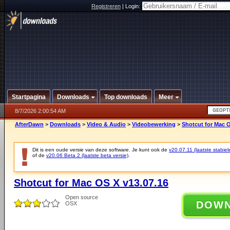
Registreren
|
Login:
Startpagina
Downloads
Top downloads
Meer
8/7/2026 2:00:54 AM
AfterDawn
>
Downloads
>
Video & Audio
>
Videobewerking
>
Shotcut for Mac O
Dit is een oude versie van deze software. Je kunt ook de
v20.07.11 (laatste stabiel
of de
v20.06 Beta 2 (laatste beta versie)
.
Shotcut for Mac OS X v13.07.16
Open source
DOW
OSX