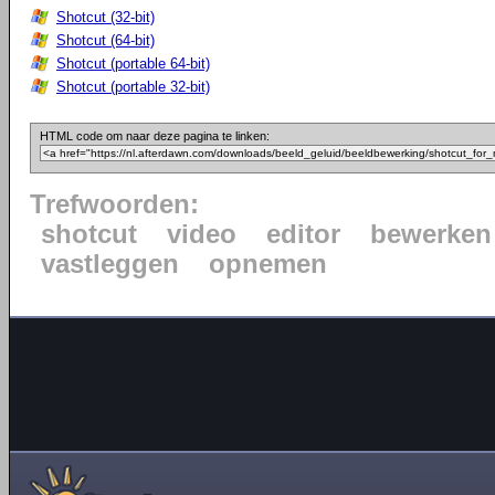
Shotcut (32-bit)
Shotcut (64-bit)
Shotcut (portable 64-bit)
Shotcut (portable 32-bit)
HTML code om naar deze pagina te linken:
Trefwoorden:
shotcut
video
editor
bewerken
vastleggen
opnemen