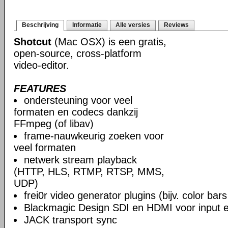
Beschrijving
Informatie
Alle versies
Reviews
Shotcut
(Mac OSX) is een gratis,
open-source, cross-platform
video-editor.
FEATURES
ondersteuning voor veel
formaten en codecs dankzij
FFmpeg (of libav)
frame-nauwkeurig zoeken voor
veel formaten
netwerk stream playback
(HTTP, HLS, RTMP, RTSP, MMS,
UDP)
frei0r video generator plugins (bijv. color ba
Blackmagic Design SDI en HDMI voor input en
JACK transport sync