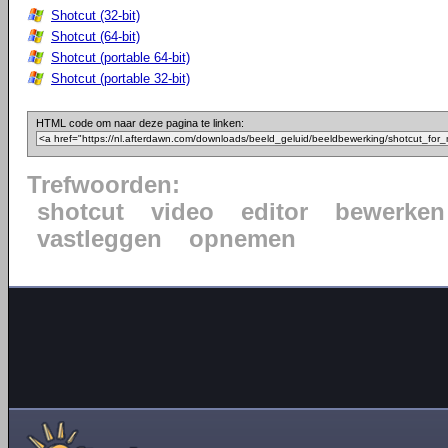
Shotcut (32-bit)
Shotcut (64-bit)
Shotcut (portable 64-bit)
Shotcut (portable 32-bit)
HTML code om naar deze pagina te linken:
Trefwoorden:
shotcut
video
editor
bewerken
vastleggen
opnemen