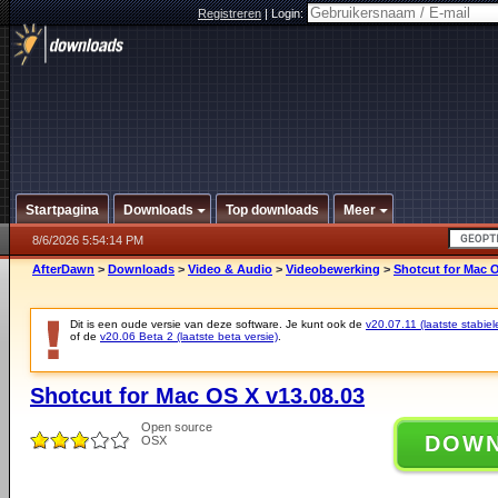
Registreren
|
Login:
Startpagina
Downloads
Top downloads
Meer
8/6/2026 5:54:14 PM
AfterDawn
>
Downloads
>
Video & Audio
>
Videobewerking
>
Shotcut for Mac O
Dit is een oude versie van deze software. Je kunt ook de
v20.07.11 (laatste stabiel
of de
v20.06 Beta 2 (laatste beta versie)
.
Shotcut for Mac OS X v13.08.03
Open source
DOW
OSX