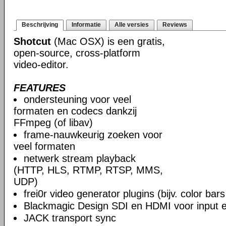
Beschrijving
Informatie
Alle versies
Reviews
Shotcut
(Mac OSX) is een gratis,
open-source, cross-platform
video-editor.
FEATURES
ondersteuning voor veel
formaten en codecs dankzij
FFmpeg (of libav)
frame-nauwkeurig zoeken voor
veel formaten
netwerk stream playback
(HTTP, HLS, RTMP, RTSP, MMS,
UDP)
frei0r video generator plugins (bijv. color ba
Blackmagic Design SDI en HDMI voor input en
JACK transport sync