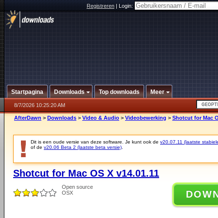
Registreren
|
Login:
Startpagina
Downloads
Top downloads
Meer
8/7/2026 10:25:20 AM
AfterDawn
>
Downloads
>
Video & Audio
>
Videobewerking
>
Shotcut for Mac O
Dit is een oude versie van deze software. Je kunt ook de
v20.07.11 (laatste stabiel
of de
v20.06 Beta 2 (laatste beta versie)
.
Shotcut for Mac OS X v14.01.11
Open source
DOW
OSX