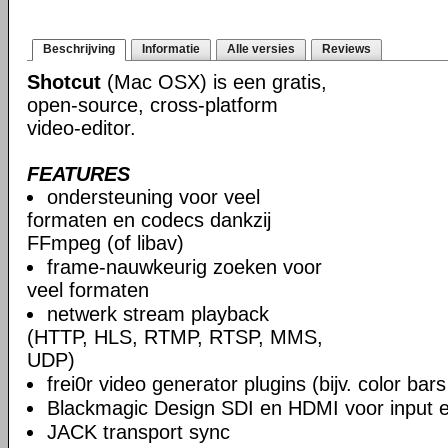
Beschrijving
Informatie
Alle versies
Reviews
Shotcut
(Mac OSX) is een gratis,
open-source, cross-platform
video-editor.
FEATURES
ondersteuning voor veel
formaten en codecs dankzij
FFmpeg (of libav)
frame-nauwkeurig zoeken voor
veel formaten
netwerk stream playback
(HTTP, HLS, RTMP, RTSP, MMS,
UDP)
frei0r video generator plugins (bijv. color ba
Blackmagic Design SDI en HDMI voor input en
JACK transport sync