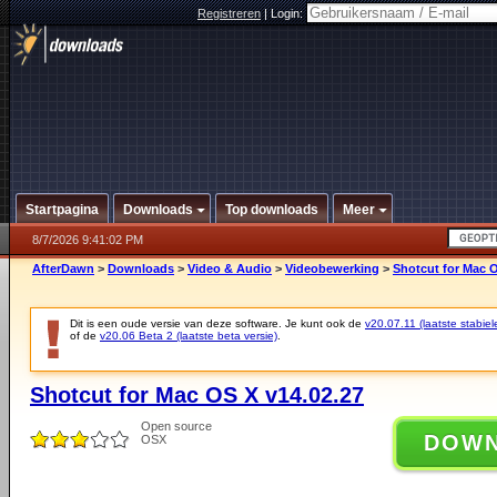
Registreren
|
Login:
Startpagina
Downloads
Top downloads
Meer
8/7/2026 9:41:02 PM
AfterDawn
>
Downloads
>
Video & Audio
>
Videobewerking
>
Shotcut for Mac O
Dit is een oude versie van deze software. Je kunt ook de
v20.07.11 (laatste stabiel
of de
v20.06 Beta 2 (laatste beta versie)
.
Shotcut for Mac OS X v14.02.27
Open source
DOW
OSX