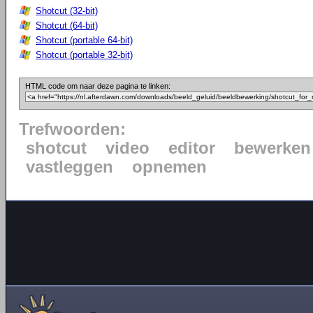
Shotcut (32-bit)
Shotcut (64-bit)
Shotcut (portable 64-bit)
Shotcut (portable 32-bit)
HTML code om naar deze pagina te linken:
Trefwoorden:
shotcut
video
editor
bewerken
vastleggen
opnemen