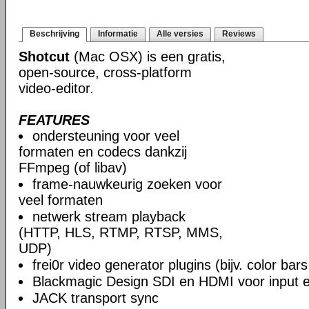
Beschrijving
Informatie
Alle versies
Reviews
Shotcut
(Mac OSX) is een gratis,
open-source, cross-platform
video-editor.
FEATURES
ondersteuning voor veel
formaten en codecs dankzij
FFmpeg (of libav)
frame-nauwkeurig zoeken voor
veel formaten
netwerk stream playback
(HTTP, HLS, RTMP, RTSP, MMS,
UDP)
frei0r video generator plugins (bijv. color ba
Blackmagic Design SDI en HDMI voor input en
JACK transport sync