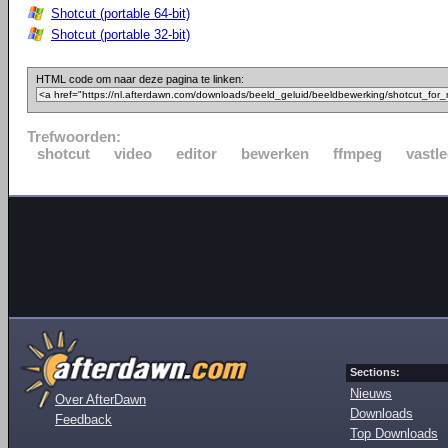
Shotcut (portable 64-bit)
Shotcut (portable 32-bit)
HTML code om naar deze pagina te linken:
Trefwoorden:
shotcut
video
editor
bewerken
ffmpeg
vastl
Sections:
Nieuws
Over AfterDawn
Downloads
Feedback
Top Downloads