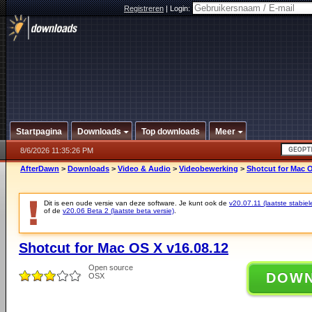
Registreren
|
Login:
Startpagina
Downloads
Top downloads
Meer
8/6/2026 11:35:26 PM
AfterDawn
>
Downloads
>
Video & Audio
>
Videobewerking
>
Shotcut for Mac O
Dit is een oude versie van deze software. Je kunt ook de
v20.07.11 (laatste stabiel
of de
v20.06 Beta 2 (laatste beta versie)
.
Shotcut for Mac OS X v16.08.12
Open source
DOW
OSX