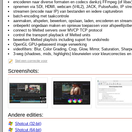
encoderen naar diverse formaten en codecs dankzij FFmpeg (of libav
opnemen via SDI, HDMI, webcam (V4L2), JACK, PulseAudio, IP str
streamen (encode naar IP) van bestanden en iedere capturebron
batch-encoding met taakcontrole
aanmaken, afspelen, bewerken, opslaan, laden, encoderen en stream
onbeperkt ongedaan maken en opnieuw toepassen voor afspeellijstbew
connect to Melted servers over MVCP TCP protocol
control the transport playback of Melted units
bewerken Melted playlists including suport for undo/redo
OpenGL GPU-gebaseerd image verwerking
videofilters: Blur, Color Grading, Crop, Glow, Mirror, Saturation, Sharp
3-weg (shadows, mids, highlights) kleurwielen voor kleurcorrecties en
Stel een correctie voor
Screenshots:
Andere edities:
Shotcut (32-bit)
Shotcut (64-bit)