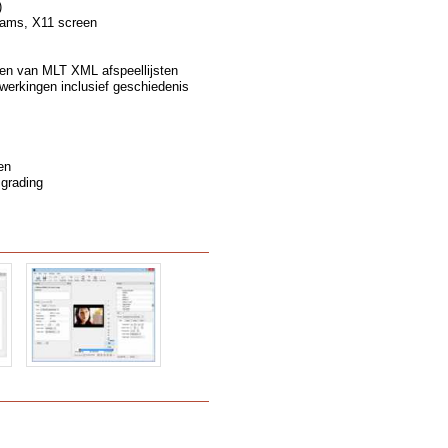
)
eams, X11 screen
en van MLT XML afspeellijsten
erkingen inclusief geschiedenis
en
 grading