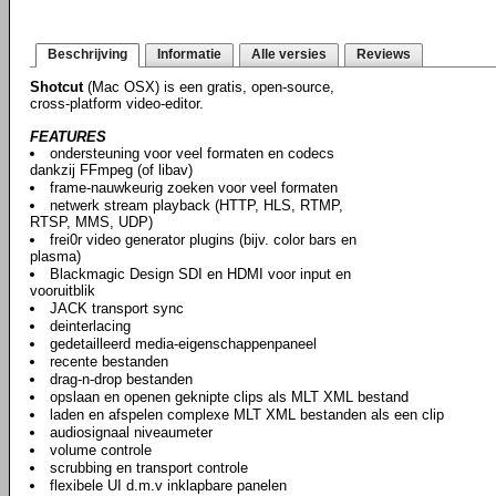
Beschrijving
Informatie
Alle versies
Reviews
Shotcut
(Mac OSX) is een gratis, open-source,
cross-platform video-editor.
FEATURES
ondersteuning voor veel formaten en codecs
dankzij FFmpeg (of libav)
frame-nauwkeurig zoeken voor veel formaten
netwerk stream playback (HTTP, HLS, RTMP,
RTSP, MMS, UDP)
frei0r video generator plugins (bijv. color bars en
plasma)
Blackmagic Design SDI en HDMI voor input en
vooruitblik
JACK transport sync
deinterlacing
gedetailleerd media-eigenschappenpaneel
recente bestanden
drag-n-drop bestanden
opslaan en openen geknipte clips als MLT XML bestand
laden en afspelen complexe MLT XML bestanden als een clip
audiosignaal niveaumeter
volume controle
scrubbing en transport controle
flexibele UI d.m.v inklapbare panelen