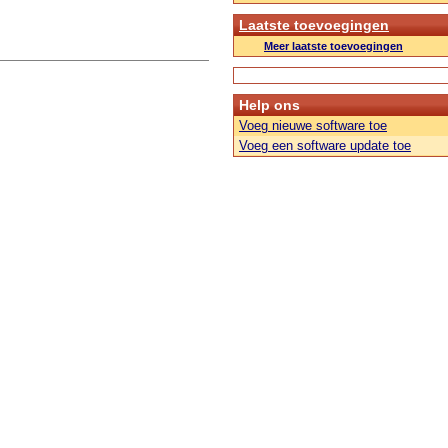
Laatste toevoegingen
Meer laatste toevoegingen
Help ons
Voeg nieuwe software toe
Voeg een software update toe