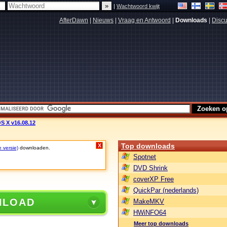
|
Wachtwoord kwijt
AfterDawn
|
Nieuws
|
Vraag en Antwoord
|
Downloads
|
Discu
S X v16.08.12
Top downloads
X
e versie)
downloaden.
Spotnet
DVD Shrink
coverXP Free
QuickPar (nederlands)
NLOAD
MakeMKV
HWiNFO64
Meer top downloads