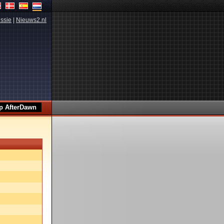
ssie
|
Nieuws2.nl