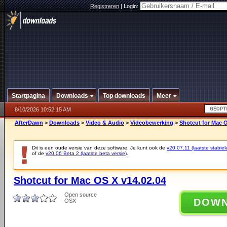
Registreren
|
Login:
Startpagina
Downloads
Top downloads
Meer
8/10/2026 10:52:15 AM
AfterDawn
>
Downloads
>
Video & Audio
>
Videobewerking
>
Shotcut for Mac O
Dit is een oude versie van deze software. Je kunt ook de
v20.07.11 (laatste stabiel
of de
v20.06 Beta 2 (laatste beta versie)
.
Shotcut for Mac OS X v14.02.04
Open source
DOW
OSX