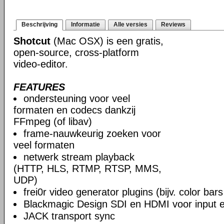
Beschrijving
Informatie
Alle versies
Reviews
Shotcut
(Mac OSX) is een gratis,
open-source, cross-platform
video-editor.
FEATURES
ondersteuning voor veel
formaten en codecs dankzij
FFmpeg (of libav)
frame-nauwkeurig zoeken voor
veel formaten
netwerk stream playback
(HTTP, HLS, RTMP, RTSP, MMS,
UDP)
frei0r video generator plugins (bijv. color ba
Blackmagic Design SDI en HDMI voor input en
JACK transport sync