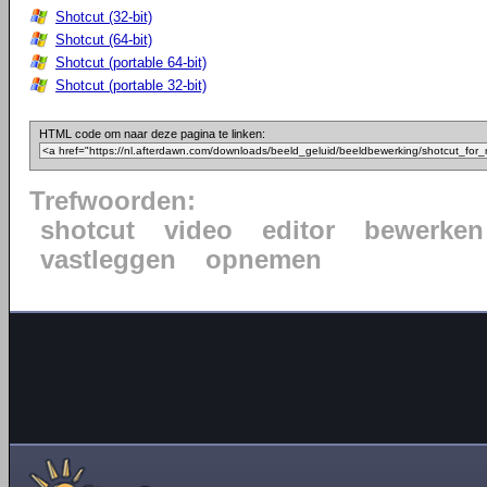
Shotcut (32-bit)
Shotcut (64-bit)
Shotcut (portable 64-bit)
Shotcut (portable 32-bit)
HTML code om naar deze pagina te linken:
Trefwoorden:
shotcut
video
editor
bewerken
vastleggen
opnemen