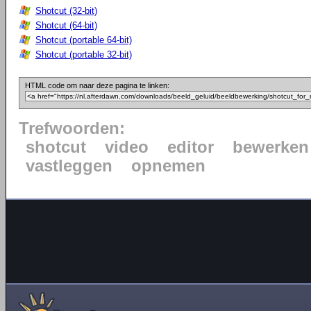
Shotcut (32-bit)
Shotcut (64-bit)
Shotcut (portable 64-bit)
Shotcut (portable 32-bit)
HTML code om naar deze pagina te linken:
Trefwoorden:
shotcut
video
editor
bewerken
vastleggen
opnemen