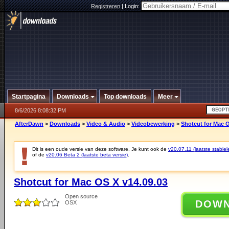
Registreren
|
Login:
Startpagina
Downloads
Top downloads
Meer
8/6/2026 8:08:32 PM
AfterDawn
>
Downloads
>
Video & Audio
>
Videobewerking
>
Shotcut for Mac O
Dit is een oude versie van deze software. Je kunt ook de
v20.07.11 (laatste stabiel
of de
v20.06 Beta 2 (laatste beta versie)
.
Shotcut for Mac OS X v14.09.03
Open source
DOW
OSX