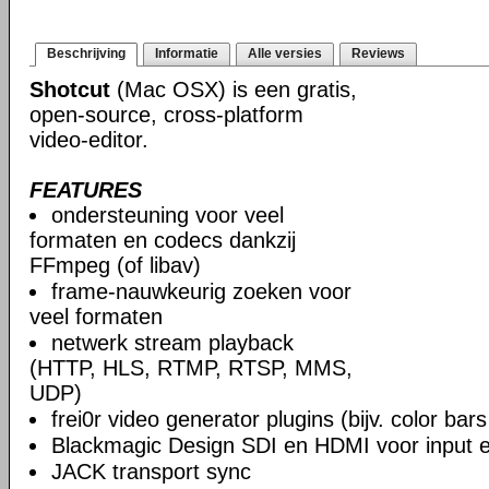
Beschrijving
Informatie
Alle versies
Reviews
Shotcut
(Mac OSX) is een gratis,
open-source, cross-platform
video-editor.
FEATURES
ondersteuning voor veel
formaten en codecs dankzij
FFmpeg (of libav)
frame-nauwkeurig zoeken voor
veel formaten
netwerk stream playback
(HTTP, HLS, RTMP, RTSP, MMS,
UDP)
frei0r video generator plugins (bijv. color ba
Blackmagic Design SDI en HDMI voor input en
JACK transport sync