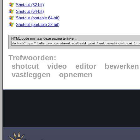
Shotcut (32-bit)
Shotcut (64-bit)
Shotcut (portable 64-bit)
Shotcut (portable 32-bit)
HTML code om naar deze pagina te linken:
Trefwoorden:
shotcut
video
editor
bewerken
vastleggen
opnemen