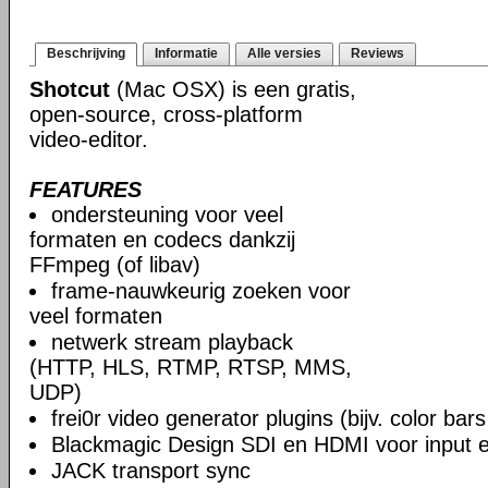
Beschrijving
Informatie
Alle versies
Reviews
Shotcut
(Mac OSX) is een gratis,
open-source, cross-platform
video-editor.
FEATURES
ondersteuning voor veel
formaten en codecs dankzij
FFmpeg (of libav)
frame-nauwkeurig zoeken voor
veel formaten
netwerk stream playback
(HTTP, HLS, RTMP, RTSP, MMS,
UDP)
frei0r video generator plugins (bijv. color ba
Blackmagic Design SDI en HDMI voor input en
JACK transport sync