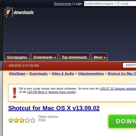
Registreren
|
Login:
Startpagina
Downloads
Top downloads
Meer
8/8/2026 2:57:06 AM
AfterDawn
>
Downloads
>
Video & Audio
>
Videobewerking
>
Shotcut for Mac O
Dit is een oude versie van deze software. Je kunt ook de
v20.07.11 (laatste stabiel
of de
v20.06 Beta 2 (laatste beta versie)
.
Shotcut for Mac OS X v13.09.02
Open source
DOW
OSX