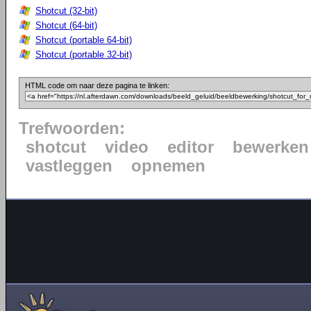
Shotcut (32-bit)
Shotcut (64-bit)
Shotcut (portable 64-bit)
Shotcut (portable 32-bit)
HTML code om naar deze pagina te linken:
Trefwoorden:
shotcut
video
editor
bewerken
vastleggen
opnemen