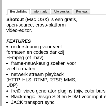
Beschrijving
Informatie
Alle versies
Reviews
Shotcut
(Mac OSX) is een gratis,
open-source, cross-platform
video-editor.
FEATURES
ondersteuning voor veel
formaten en codecs dankzij
FFmpeg (of libav)
frame-nauwkeurig zoeken voor
veel formaten
netwerk stream playback
(HTTP, HLS, RTMP, RTSP, MMS,
UDP)
frei0r video generator plugins (bijv. color ba
Blackmagic Design SDI en HDMI voor input en
JACK transport sync