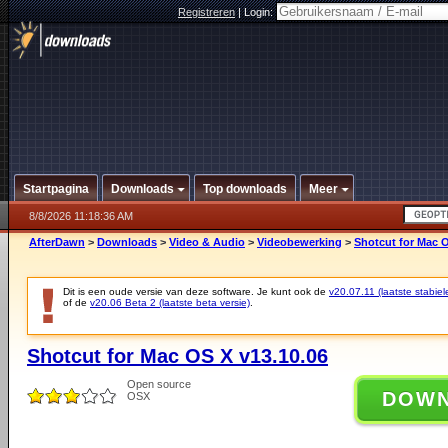
Registreren
|
Login:
Startpagina
Downloads
Top downloads
Meer
8/8/2026 11:18:36 AM
AfterDawn
>
Downloads
>
Video & Audio
>
Videobewerking
>
Shotcut for Mac O
Dit is een oude versie van deze software. Je kunt ook de
v20.07.11 (laatste stabiel
of de
v20.06 Beta 2 (laatste beta versie)
.
Shotcut for Mac OS X v13.10.06
Open source
DOW
OSX