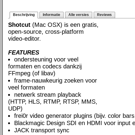
Beschrijving
Informatie
Alle versies
Reviews
Shotcut
(Mac OSX) is een gratis,
open-source, cross-platform
video-editor.
FEATURES
ondersteuning voor veel
formaten en codecs dankzij
FFmpeg (of libav)
frame-nauwkeurig zoeken voor
veel formaten
netwerk stream playback
(HTTP, HLS, RTMP, RTSP, MMS,
UDP)
frei0r video generator plugins (bijv. color ba
Blackmagic Design SDI en HDMI voor input en
JACK transport sync