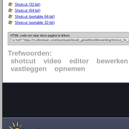
Shotcut (32-bit)
Shotcut (64-bit)
Shotcut (portable 64-bit)
Shotcut (portable 32-bit)
HTML code om naar deze pagina te linken:
Trefwoorden:
shotcut
video
editor
bewerken
vastleggen
opnemen