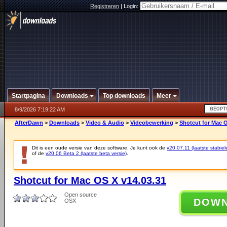
Registreren
|
Login:
Startpagina
Downloads
Top downloads
Meer
8/9/2026 7:19:22 AM
AfterDawn
>
Downloads
>
Video & Audio
>
Videobewerking
>
Shotcut for Mac O
Dit is een oude versie van deze software. Je kunt ook de
v20.07.11 (laatste stabiel
of de
v20.06 Beta 2 (laatste beta versie)
.
Shotcut for Mac OS X v14.03.31
Open source
DOW
OSX