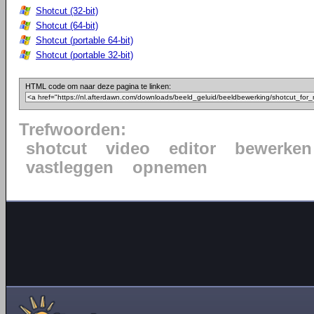
Shotcut (32-bit)
Shotcut (64-bit)
Shotcut (portable 64-bit)
Shotcut (portable 32-bit)
HTML code om naar deze pagina te linken:
Trefwoorden:
shotcut
video
editor
bewerken
vastleggen
opnemen