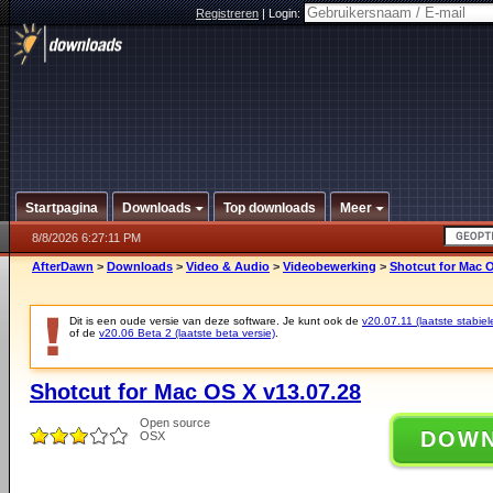
Registreren
|
Login:
Startpagina
Downloads
Top downloads
Meer
8/8/2026 6:27:11 PM
AfterDawn
>
Downloads
>
Video & Audio
>
Videobewerking
>
Shotcut for Mac O
Dit is een oude versie van deze software. Je kunt ook de
v20.07.11 (laatste stabiel
of de
v20.06 Beta 2 (laatste beta versie)
.
Shotcut for Mac OS X v13.07.28
Open source
DOW
OSX