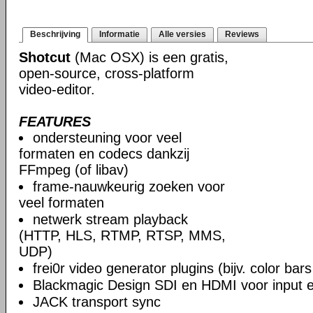
Beschrijving
Informatie
Alle versies
Reviews
Shotcut
(Mac OSX) is een gratis,
open-source, cross-platform
video-editor.
FEATURES
ondersteuning voor veel
formaten en codecs dankzij
FFmpeg (of libav)
frame-nauwkeurig zoeken voor
veel formaten
netwerk stream playback
(HTTP, HLS, RTMP, RTSP, MMS,
UDP)
frei0r video generator plugins (bijv. color ba
Blackmagic Design SDI en HDMI voor input en
JACK transport sync