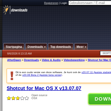
Registreren
|
Login:
Startpagina
Downloads
Top downloads
Meer
8/6/2026 8:13:15 AM
AfterDawn
>
Downloads
>
Video & Audio
>
Videobewerking
>
Shotcut for Mac O
Dit is een oude versie van deze software. Je kunt ook de
v20.07.11 (laatste stabiel
of de
v20.06 Beta 2 (laatste beta versie)
.
Shotcut for Mac OS X v13.07.07
Open source
DOW
OSX