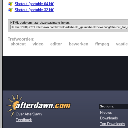
Shotcut (portable 64-bit)
Shotcut (portable 32-bit)
HTML code om naar deze pagina te linken:
Trefwoorden:
shotcut
video
editor
bewerken
ffmpeg
vastl
Sections:
Nieuws
Over AfterDawn
Downloads
Feedback
Top Downloads