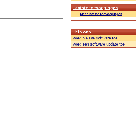
Laatste toevoegingen
Meer laatste toevoegingen
Help ons
Voeg nieuwe software toe
Voeg een software update toe