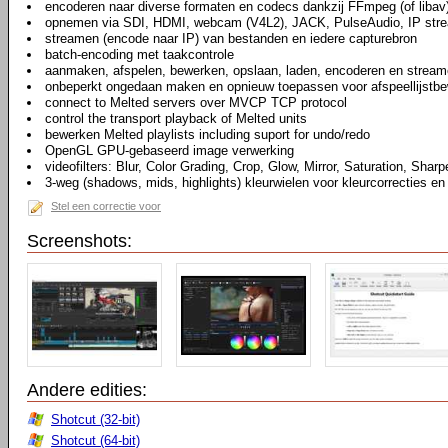
encoderen naar diverse formaten en codecs dankzij FFmpeg (of libav
opnemen via SDI, HDMI, webcam (V4L2), JACK, PulseAudio, IP str
streamen (encode naar IP) van bestanden en iedere capturebron
batch-encoding met taakcontrole
aanmaken, afspelen, bewerken, opslaan, laden, encoderen en stream
onbeperkt ongedaan maken en opnieuw toepassen voor afspeellijstbew
connect to Melted servers over MVCP TCP protocol
control the transport playback of Melted units
bewerken Melted playlists including suport for undo/redo
OpenGL GPU-gebaseerd image verwerking
videofilters: Blur, Color Grading, Crop, Glow, Mirror, Saturation, Sharp
3-weg (shadows, mids, highlights) kleurwielen voor kleurcorrecties en
Stel een correctie voor
Screenshots:
Andere edities:
Shotcut (32-bit)
Shotcut (64-bit)