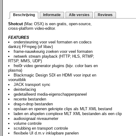
Beschrijving
Informatie
Alle versies
Reviews
Shotcut
(Mac OSX) is een gratis, open-source,
cross-platform video-editor.
FEATURES
ondersteuning voor veel formaten en codecs
dankzij FFmpeg (of libav)
frame-nauwkeurig zoeken voor veel formaten
netwerk stream playback (HTTP, HLS, RTMP,
RTSP, MMS, UDP)
frei0r video generator plugins (bijv. color bars en
plasma)
Blackmagic Design SDI en HDMI voor input en
vooruitblik
JACK transport sync
deinterlacing
gedetailleerd media-eigenschappenpaneel
recente bestanden
drag-n-drop bestanden
opslaan en openen geknipte clips als MLT XML bestand
laden en afspelen complexe MLT XML bestanden als een clip
audiosignaal niveaumeter
volume controle
scrubbing en transport controle
flexibele UI d.m.v inklapbare panelen