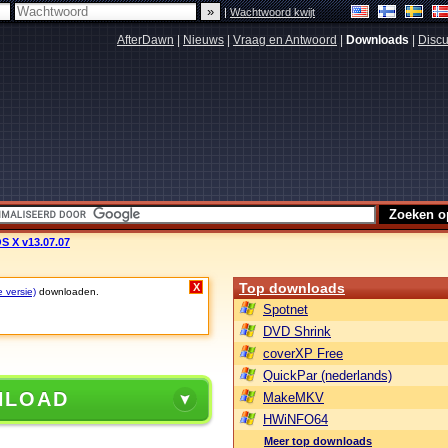
|
Wachtwoord kwijt
AfterDawn
|
Nieuws
|
Vraag en Antwoord
|
Downloads
|
Discu
S X v13.07.07
Top downloads
X
e versie)
downloaden.
Spotnet
DVD Shrink
coverXP Free
QuickPar (nederlands)
NLOAD
MakeMKV
HWiNFO64
Meer top downloads