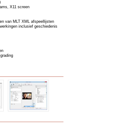
)
eams, X11 screen
en van MLT XML afspeellijsten
erkingen inclusief geschiedenis
en
 grading