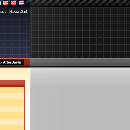
ssie
|
Nieuws2.nl