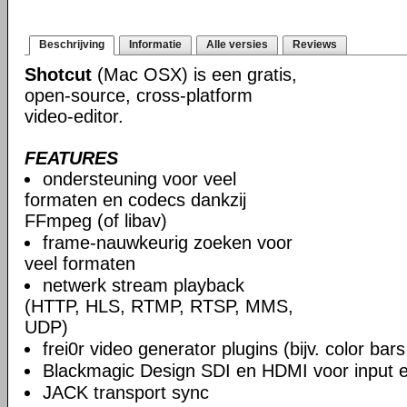
Beschrijving
Informatie
Alle versies
Reviews
Shotcut
(Mac OSX) is een gratis,
open-source, cross-platform
video-editor.
FEATURES
ondersteuning voor veel
formaten en codecs dankzij
FFmpeg (of libav)
frame-nauwkeurig zoeken voor
veel formaten
netwerk stream playback
(HTTP, HLS, RTMP, RTSP, MMS,
UDP)
frei0r video generator plugins (bijv. color ba
Blackmagic Design SDI en HDMI voor input en
JACK transport sync