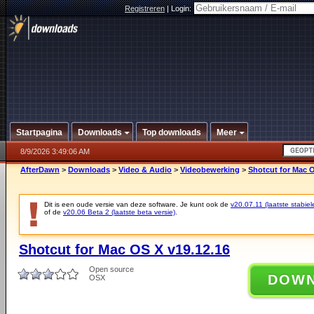
Registreren
|
Login:
Startpagina
Downloads
Top downloads
Meer
8/9/2026 3:49:06 AM
AfterDawn
>
Downloads
>
Video & Audio
>
Videobewerking
>
Shotcut for Mac O
Dit is een oude versie van deze software. Je kunt ook de
v20.07.11 (laatste stabiel
of de
v20.06 Beta 2 (laatste beta versie)
.
Shotcut for Mac OS X v19.12.16
Open source
DOW
OSX