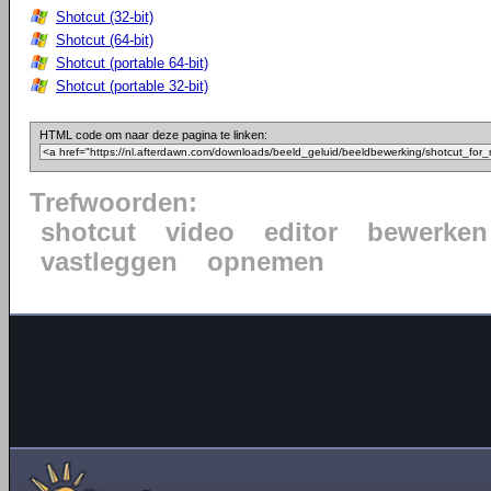
Shotcut (32-bit)
Shotcut (64-bit)
Shotcut (portable 64-bit)
Shotcut (portable 32-bit)
HTML code om naar deze pagina te linken:
Trefwoorden:
shotcut
video
editor
bewerken
vastleggen
opnemen