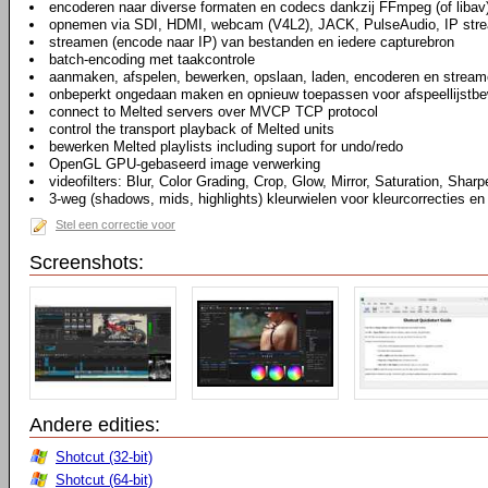
encoderen naar diverse formaten en codecs dankzij FFmpeg (of libav
opnemen via SDI, HDMI, webcam (V4L2), JACK, PulseAudio, IP str
streamen (encode naar IP) van bestanden en iedere capturebron
batch-encoding met taakcontrole
aanmaken, afspelen, bewerken, opslaan, laden, encoderen en stream
onbeperkt ongedaan maken en opnieuw toepassen voor afspeellijstbew
connect to Melted servers over MVCP TCP protocol
control the transport playback of Melted units
bewerken Melted playlists including suport for undo/redo
OpenGL GPU-gebaseerd image verwerking
videofilters: Blur, Color Grading, Crop, Glow, Mirror, Saturation, Sharp
3-weg (shadows, mids, highlights) kleurwielen voor kleurcorrecties en
Stel een correctie voor
Screenshots:
Andere edities:
Shotcut (32-bit)
Shotcut (64-bit)