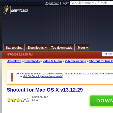
Registreren
|
Login:
Startpagina
Downloads
Top downloads
Meer
8/7/2026 3:39:35 PM
AfterDawn
>
Downloads
>
Video & Audio
>
Videobewerking
>
Shotcut for Mac O
Dit is een oude versie van deze software. Je kunt ook de
v20.07.11 (laatste stabiel
of de
v20.06 Beta 2 (laatste beta versie)
.
Shotcut for Mac OS X v13.12.29
Open source
DOW
OSX