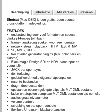
Beschrijving
Informatie
Alle versies
Reviews
Shotcut
(Mac OSX) is een gratis, open-source,
cross-platform video-editor.
FEATURES
ondersteuning voor veel formaten en codecs
dankzij FFmpeg (of libav)
frame-nauwkeurig zoeken voor veel formaten
netwerk stream playback (HTTP, HLS, RTMP,
RTSP, MMS, UDP)
frei0r video generator plugins (bijv. color bars en
plasma)
Blackmagic Design SDI en HDMI voor input en
vooruitblik
JACK transport sync
deinterlacing
gedetailleerd media-eigenschappenpaneel
recente bestanden
drag-n-drop bestanden
opslaan en openen geknipte clips als MLT XML bestand
laden en afspelen complexe MLT XML bestanden als een clip
audiosignaal niveaumeter
volume controle
scrubbing en transport controle
flexibele UI d.m.v inklapbare panelen