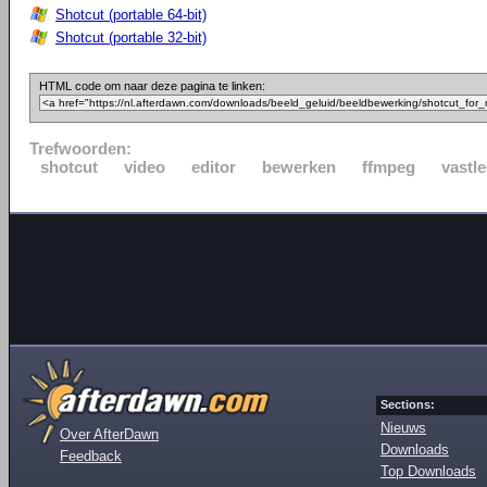
Shotcut (portable 64-bit)
Shotcut (portable 32-bit)
HTML code om naar deze pagina te linken:
Trefwoorden:
shotcut
video
editor
bewerken
ffmpeg
vastl
Sections:
Nieuws
Over AfterDawn
Downloads
Feedback
Top Downloads