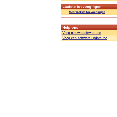
Laatste toevoegingen
Meer laatste toevoegingen
Help ons
Voeg nieuwe software toe
Voeg een software update toe