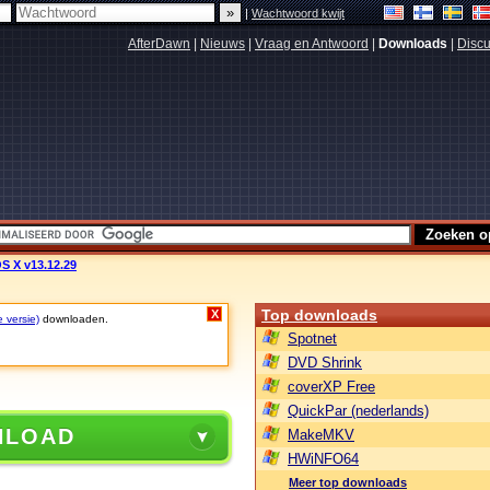
|
Wachtwoord kwijt
AfterDawn
|
Nieuws
|
Vraag en Antwoord
|
Downloads
|
Discu
S X v13.12.29
Top downloads
X
e versie)
downloaden.
Spotnet
DVD Shrink
coverXP Free
QuickPar (nederlands)
NLOAD
MakeMKV
HWiNFO64
Meer top downloads