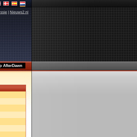
ssie
|
Nieuws2.nl