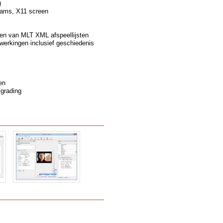
)
eams, X11 screen
en van MLT XML afspeellijsten
erkingen inclusief geschiedenis
en
 grading