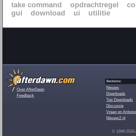
take command
opdrachtregel
co
gui
download
ui
utilitie
Sections:
Nieuws
Over AfterDawn
Downloads
Feedback
Top Downloads
Discussie
Vraag en Antwoo
Nieuws2.nl
© 1999-2026