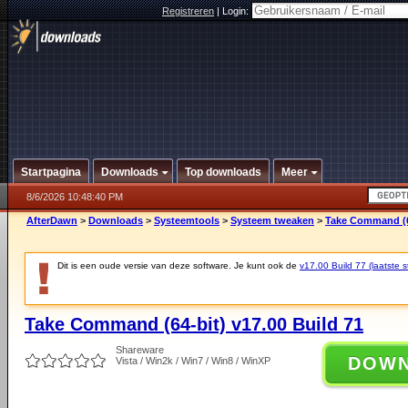
Registreren
|
Login:
Startpagina
Downloads
Top downloads
Meer
8/6/2026 10:48:40 PM
AfterDawn
>
Downloads
>
Systeemtools
>
Systeem tweaken
>
Take Command (64
Dit is een oude versie van deze software. Je kunt ook de
v17.00 Build 77 (laatste s
Take Command (64-bit) v17.00 Build 71
Shareware
DOW
Vista / Win2k / Win7 / Win8 / WinXP