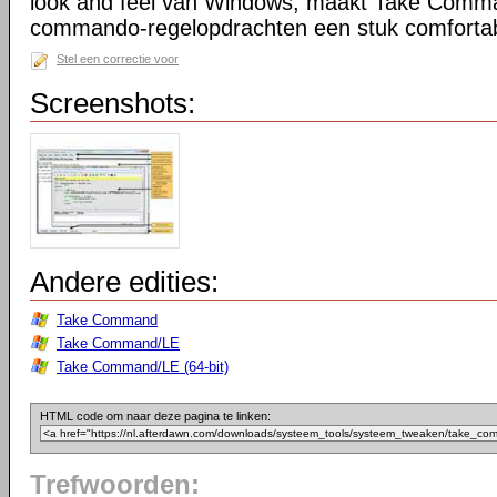
look and feel van Windows, maakt Take Comma
commando-regelopdrachten een stuk comfortab
Stel een correctie voor
Screenshots:
Andere edities:
Take Command
Take Command/LE
Take Command/LE (64-bit)
HTML code om naar deze pagina te linken:
Trefwoorden: