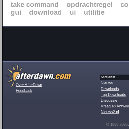
take command
opdrachtregel
co
gui
download
ui
utilitie
Sections:
Nieuws
Over AfterDawn
Downloads
Feedback
Top Downloads
Discussie
Vraag en Antwoo
Nieuws2.nl
© 1999-2026