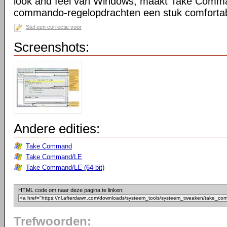
look and feel van Windows, maakt Take Comma
commando-regelopdrachten een stuk comfortab
Stel een correctie voor
Screenshots:
Andere edities:
Take Command
Take Command/LE
Take Command/LE (64-bit)
HTML code om naar deze pagina te linken:
Trefwoorden: