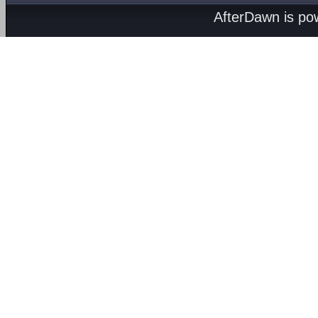
AfterDawn is p