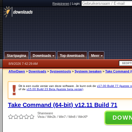
Registreren
|
Login:
Startpagina
Downloads
Top downloads
Meer
8/9/2026 7:42:29 AM
AfterDawn
>
Downloads
>
Systeemtools
>
Systeem tweaken
>
Take Command (64
Dit is een oude versie van deze software. Je kunt ook de
v17.00 Build 77 (laatste s
of de
v15.00 Build 23 Beta (laatste beta versie)
.
Take Command (64-bit) v12.11 Build 71
Shareware
DOW
Vista / Win2k / Win7 / Win8 / WinXP