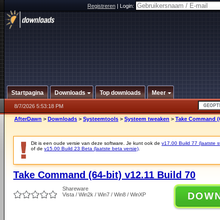
Registreren
|
Login:
Startpagina
Downloads
Top downloads
Meer
8/7/2026 5:53:18 PM
AfterDawn
>
Downloads
>
Systeemtools
>
Systeem tweaken
>
Take Command (64
Dit is een oude versie van deze software. Je kunt ook de
v17.00 Build 77 (laatste s
of de
v15.00 Build 23 Beta (laatste beta versie)
.
Take Command (64-bit) v12.11 Build 70
Shareware
DOW
Vista / Win2k / Win7 / Win8 / WinXP