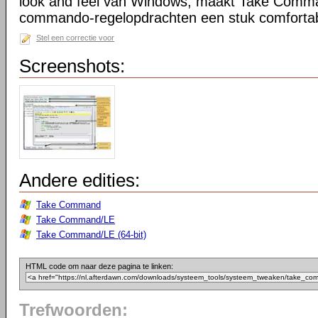
look and feel van Windows, maakt Take Comma
commando-regelopdrachten een stuk comfortab
Stel een correctie voor
Screenshots:
Andere edities:
Take Command
Take Command/LE
Take Command/LE (64-bit)
HTML code om naar deze pagina te linken:
Trefwoorden: