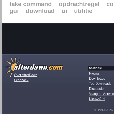
take command
opdrachtregel
co
gui
download
ui
utilitie
Sections:
Nieuws
Over AfterDawn
Downloads
Feedback
Top Downloads
Discussie
Vraag en Antwoo
Nieuws2.nl
© 1999-2026