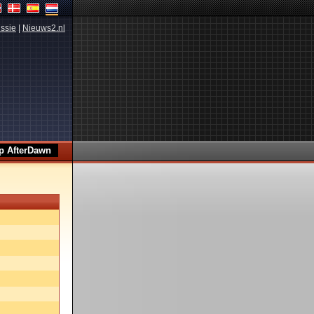
ssie
|
Nieuws2.nl