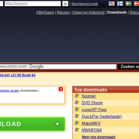
|
Wachtwoord kwijt
AfterDawn
|
Nieuws
|
Vraag en Antwoord
|
Downloads
|
Discu
-bit) v17.00 Build 64
Top downloads
X
tabiele versie)
downloaden.
Spotnet
DVD Shrink
coverXP Free
QuickPar (nederlands)
NLOAD
MakeMKV
HWiNFO64
Meer top downloads