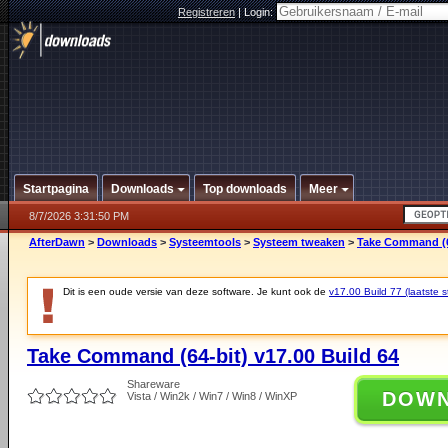
Registreren
|
Login:
Startpagina
Downloads
Top downloads
Meer
8/7/2026 3:31:50 PM
AfterDawn
>
Downloads
>
Systeemtools
>
Systeem tweaken
>
Take Command (64
Dit is een oude versie van deze software. Je kunt ook de
v17.00 Build 77 (laatste s
Take Command (64-bit) v17.00 Build 64
Shareware
DOW
Vista / Win2k / Win7 / Win8 / WinXP