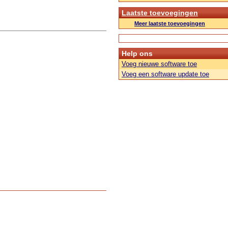
Laatste toevoegingen
Meer laatste toevoegingen
Help ons
Voeg nieuwe software toe
Voeg een software update toe