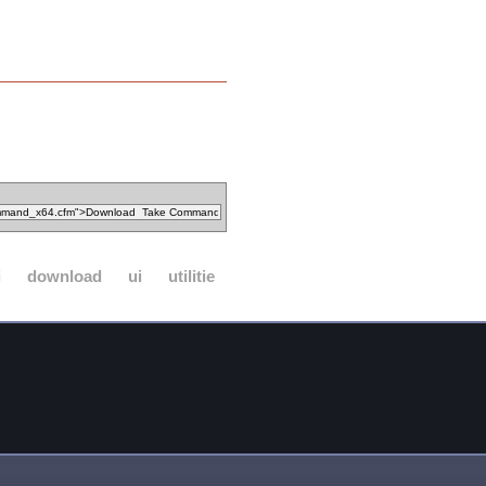
i
download
ui
utilitie