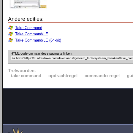
Andere edities:
Take Command
Take Command/LE
Take Command/LE (64-bit)
HTML code om naar deze pagina te linken:
Trefwoorden:
take command
opdrachtregel
commando-regel
gu