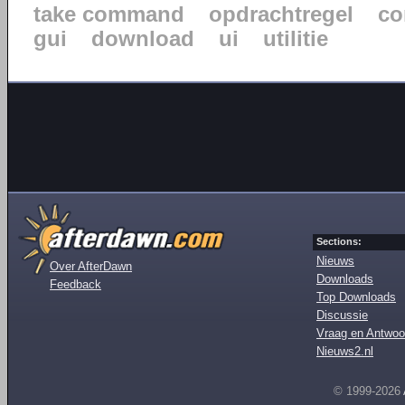
take command
opdrachtregel
co
gui
download
ui
utilitie
Sections:
Nieuws
Over AfterDawn
Downloads
Feedback
Top Downloads
Discussie
Vraag en Antwoo
Nieuws2.nl
© 1999-2026