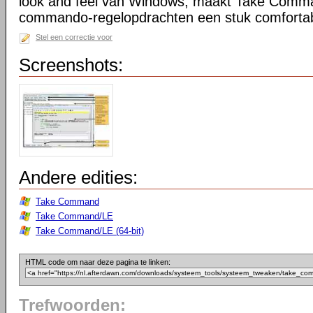
look and feel van Windows, maakt Take Comma
commando-regelopdrachten een stuk comfortab
Stel een correctie voor
Screenshots:
Andere edities:
Take Command
Take Command/LE
Take Command/LE (64-bit)
HTML code om naar deze pagina te linken:
Trefwoorden: