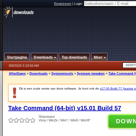
Registreren
|
Login:
Startpagina
Downloads
Top downloads
Meer
8/8/2026 5:19:56 AM
AfterDawn
>
Downloads
>
Systeemtools
>
Systeem tweaken
>
Take Command (64
Dit is een oude versie van deze software. Je kunt ook de
v17.00 Build 77 (laatste s
Take Command (64-bit) v15.01 Build 57
Shareware
DOW
Vista / Win2k / Win7 / Win8 / WinXP