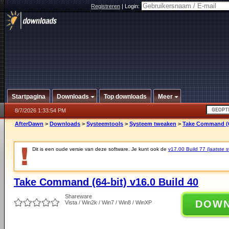
Registreren
|
Login:
Startpagina
Downloads
Top downloads
Meer
8/7/2026 1:33:54 PM
AfterDawn
>
Downloads
>
Systeemtools
>
Systeem tweaken
>
Take Command (64
Dit is een oude versie van deze software. Je kunt ook de
v17.00 Build 77 (laatste s
Take Command (64-bit) v16.0 Build 40
Shareware
DOW
Vista / Win2k / Win7 / Win8 / WinXP