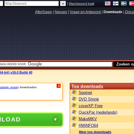
|
Wachtwoord kwijt
AfterDawn
|
Nieuws
|
Vraag en Antwoord
|
Downloads
|
Discu
-bit) v16.0 Build 40
Top downloads
X
tabiele versie)
downloaden.
Spotnet
DVD Shrink
coverXP Free
QuickPar (nederlands)
NLOAD
MakeMKV
HWiNFO64
Meer top downloads