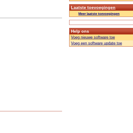
Laatste toevoegingen
Meer laatste toevoegingen
Help ons
Voeg nieuwe software toe
Voeg een software update toe