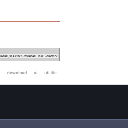
i
download
ui
utilitie