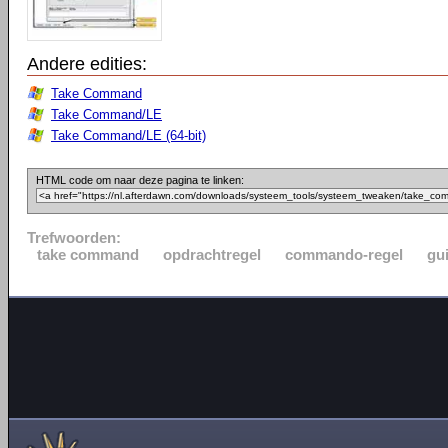
Andere edities:
Take Command
Take Command/LE
Take Command/LE (64-bit)
HTML code om naar deze pagina te linken:
Trefwoorden:
take command
opdrachtregel
commando-regel
gu