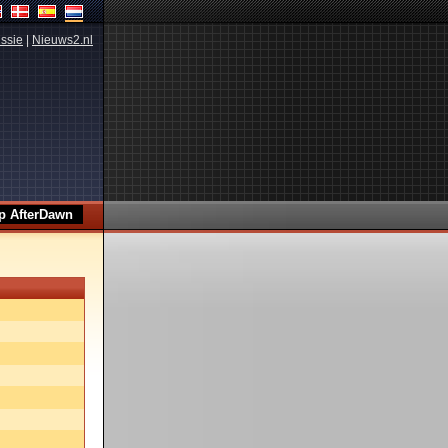
ssie
|
Nieuws2.nl