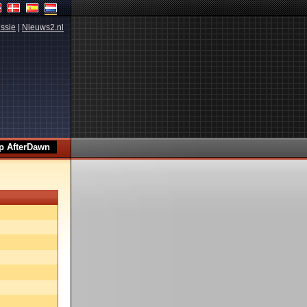
ssie
|
Nieuws2.nl