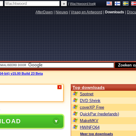
|
Wachtwoord kwijt
AfterDawn
|
Nieuws
|
Vraag en Antwoord
|
Downloads
|
Discu
-bit) v15.00 Build 23 Beta
Top downloads
X
Spotnet
DVD Shrink
coverXP Free
QuickPar (nederlands)
NLOAD
MakeMKV
HWiNFO64
Meer top downloads