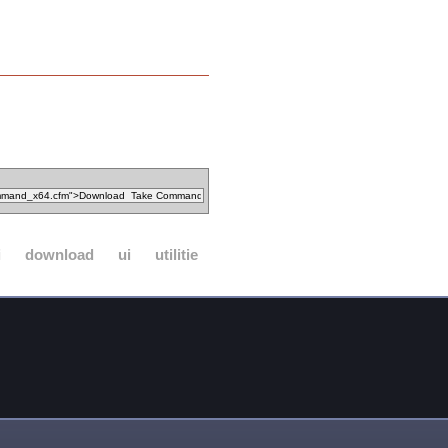
i
download
ui
utilitie