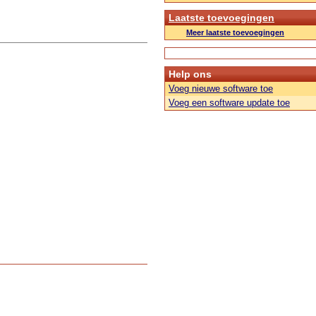
Laatste toevoegingen
Meer laatste toevoegingen
Help ons
Voeg nieuwe software toe
Voeg een software update toe