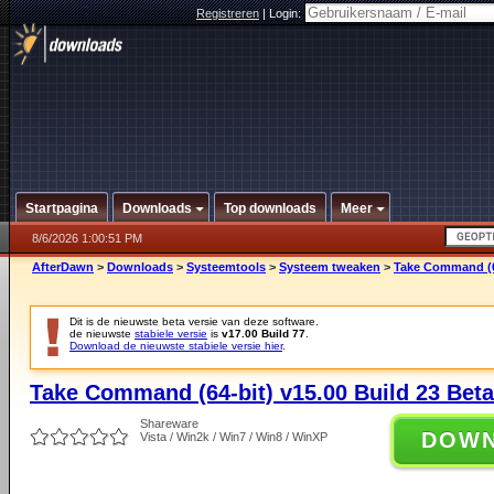
Registreren
|
Login:
Startpagina
Downloads
Top downloads
Meer
8/6/2026 1:00:51 PM
AfterDawn
>
Downloads
>
Systeemtools
>
Systeem tweaken
>
Take Command (64
Dit is de nieuwste beta versie van deze software.
de nieuwste
stabiele versie
is
v17.00 Build 77
.
Download de nieuwste stabiele versie hier
.
Take Command (64-bit) v15.00 Build 23 Beta
Shareware
DOW
Vista / Win2k / Win7 / Win8 / WinXP