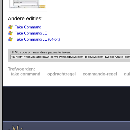
Andere edities:
Take Command
Take Command/LE
Take Command/LE (64-bit)
HTML code om naar deze pagina te linken:
Trefwoorden:
take command
opdrachtregel
commando-regel
gu