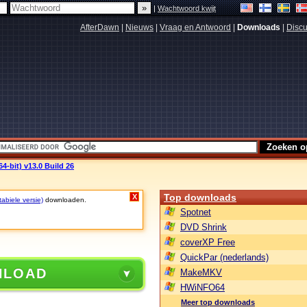
|
Wachtwoord kwijt
AfterDawn
|
Nieuws
|
Vraag en Antwoord
|
Downloads
|
Discu
-bit) v13.0 Build 26
Top downloads
X
tabiele versie)
downloaden.
Spotnet
DVD Shrink
coverXP Free
QuickPar (nederlands)
NLOAD
MakeMKV
HWiNFO64
Meer top downloads