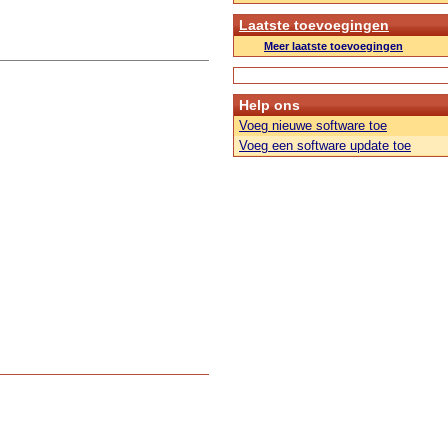
Laatste toevoegingen
Meer laatste toevoegingen
Help ons
Voeg nieuwe software toe
Voeg een software update toe