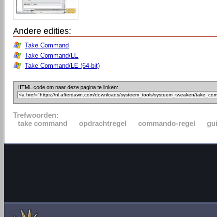
Andere edities:
Take Command
Take Command/LE
Take Command/LE (64-bit)
HTML code om naar deze pagina te linken:
Trefwoorden:
take command
opdrachtregel
commando-regel
gu