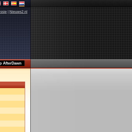
ssie
|
Nieuws2.nl