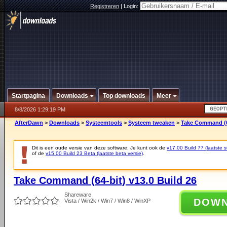
Registreren
|
Login:
Startpagina
Downloads
Top downloads
Meer
8/8/2026 1:29:19 PM
AfterDawn
>
Downloads
>
Systeemtools
>
Systeem tweaken
>
Take Command (64
Dit is een oude versie van deze software. Je kunt ook de
v17.00 Build 77 (laatste s
of de
v15.00 Build 23 Beta (laatste beta versie)
.
Take Command (64-bit) v13.0 Build 26
Shareware
DOW
Vista / Win2k / Win7 / Win8 / WinXP