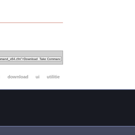
i
download
ui
utilitie