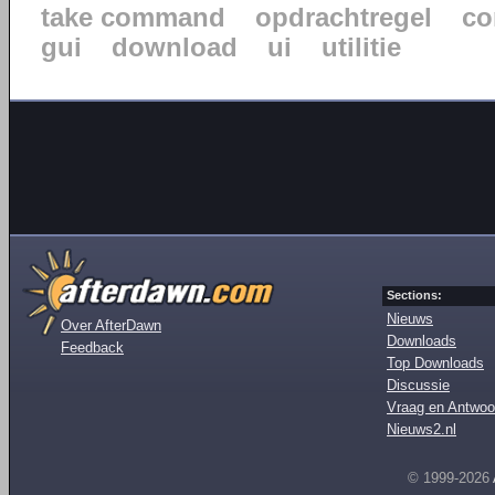
take command
opdrachtregel
co
gui
download
ui
utilitie
Sections:
Nieuws
Over AfterDawn
Downloads
Feedback
Top Downloads
Discussie
Vraag en Antwoo
Nieuws2.nl
© 1999-2026