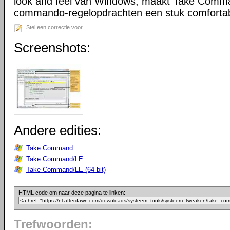
look and feel van Windows, maakt Take Comma
commando-regelopdrachten een stuk comfortab
Stel een correctie voor
Screenshots:
Andere edities:
Take Command
Take Command/LE
Take Command/LE (64-bit)
HTML code om naar deze pagina te linken:
Trefwoorden: