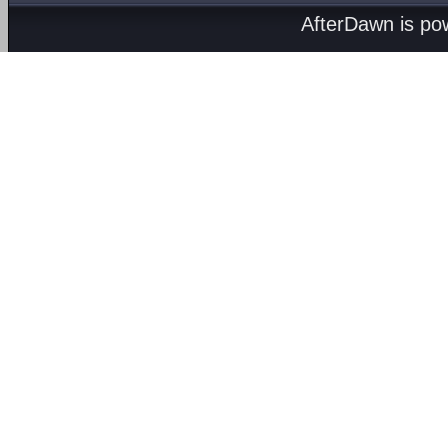
AfterDawn is p