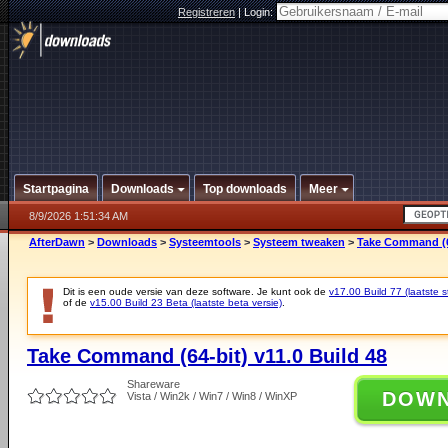
Registreren
|
Login:
Startpagina
Downloads
Top downloads
Meer
8/9/2026 1:51:34 AM
AfterDawn
>
Downloads
>
Systeemtools
>
Systeem tweaken
>
Take Command (64
Dit is een oude versie van deze software. Je kunt ook de
v17.00 Build 77 (laatste s
of de
v15.00 Build 23 Beta (laatste beta versie)
.
Take Command (64-bit) v11.0 Build 48
Shareware
DOW
Vista / Win2k / Win7 / Win8 / WinXP