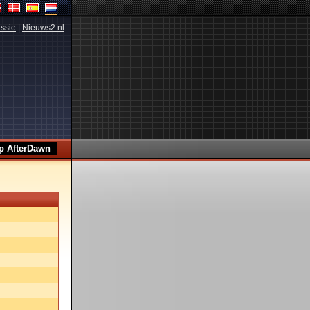
ssie
|
Nieuws2.nl