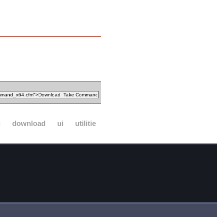
i
download
ui
utilitie