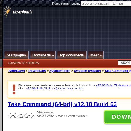
Registreren
|
Login:
Startpagina
Downloads
Top downloads
Meer
8/6/2026 10:18:50 PM
AfterDawn
>
Downloads
>
Systeemtools
>
Systeem tweaken
>
Take Command (64
Dit is een oude versie van deze software. Je kunt ook de
v17.00 Build 77 (laatste s
of de
v15.00 Build 23 Beta (laatste beta versie)
.
Take Command (64-bit) v12.10 Build 63
Shareware
DOW
Vista / Win2k / Win7 / Win8 / WinXP