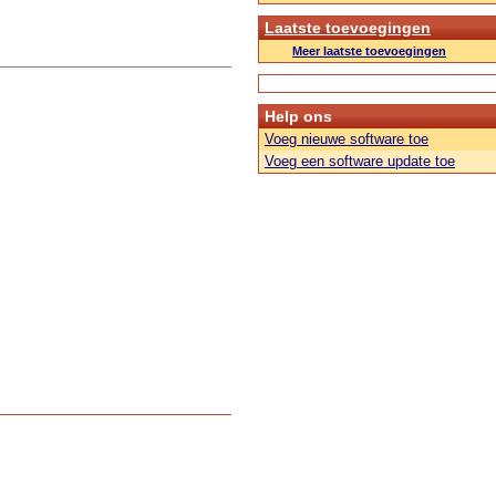
Laatste toevoegingen
Meer laatste toevoegingen
Help ons
Voeg nieuwe software toe
Voeg een software update toe