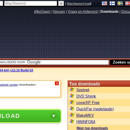
|
Wachtwoord kwijt
AfterDawn
|
Nieuws
|
Vraag en Antwoord
|
Downloads
|
Discu
-bit) v12.10 Build 63
Top downloads
X
tabiele versie)
downloaden.
Spotnet
DVD Shrink
coverXP Free
QuickPar (nederlands)
NLOAD
MakeMKV
HWiNFO64
Meer top downloads