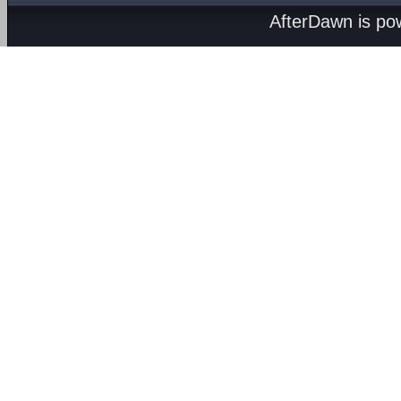
AfterDawn is p