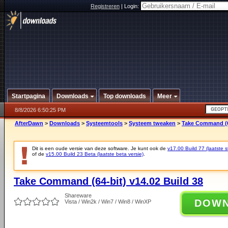
Registreren
|
Login:
Startpagina
Downloads
Top downloads
Meer
8/8/2026 6:50:25 PM
AfterDawn
>
Downloads
>
Systeemtools
>
Systeem tweaken
>
Take Command (64
Dit is een oude versie van deze software. Je kunt ook de
v17.00 Build 77 (laatste s
of de
v15.00 Build 23 Beta (laatste beta versie)
.
Take Command (64-bit) v14.02 Build 38
Shareware
DOW
Vista / Win2k / Win7 / Win8 / WinXP