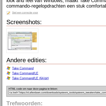
look and feel van Windows, maakt Take Comma
commando-regelopdrachten een stuk comfortab
Stel een correctie voor
Screenshots:
Andere edities:
Take Command
Take Command/LE
Take Command/LE (64-bit)
HTML code om naar deze pagina te linken:
Trefwoorden: