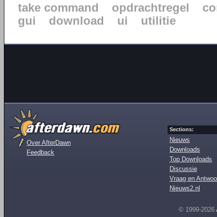
take command
opdrachtregel
co
gui
download
ui
utilitie
Sections:
Nieuws
Over AfterDawn
Downloads
Feedback
Top Downloads
Discussie
Vraag en Antwoo
Nieuws2.nl
© 1999-2026