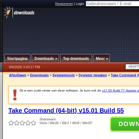
Registreren
|
Login:
Startpagina
Downloads
Top downloads
Meer
8/6/2026 3:43:17 PM
AfterDawn
>
Downloads
>
Systeemtools
>
Systeem tweaken
>
Take Command (64
Dit is een oude versie van deze software. Je kunt ook de
v17.00 Build 77 (laatste s
Take Command (64-bit) v15.01 Build 55
Shareware
DOW
Vista / Win2k / Win7 / Win8 / WinXP