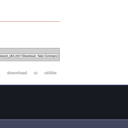
i
download
ui
utilitie