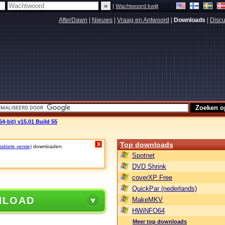
|
Wachtwoord kwijt
AfterDawn
|
Nieuws
|
Vraag en Antwoord
|
Downloads
|
Discu
-bit) v15.01 Build 55
Top downloads
X
tabiele versie)
downloaden.
Spotnet
DVD Shrink
coverXP Free
QuickPar (nederlands)
NLOAD
MakeMKV
HWiNFO64
Meer top downloads