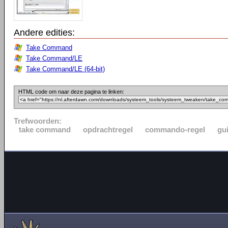
Andere edities:
Take Command
Take Command/LE
Take Command/LE (64-bit)
HTML code om naar deze pagina te linken:
Trefwoorden:
take command
opdrachtregel
commando-regel
gu