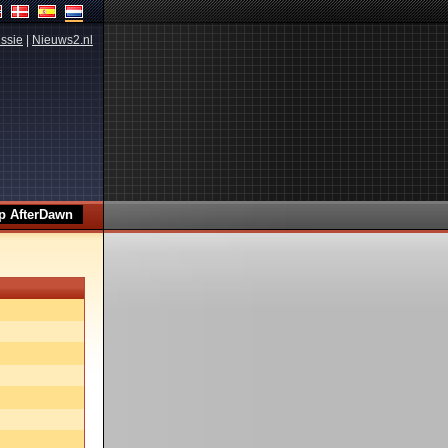
ssie
|
Nieuws2.nl