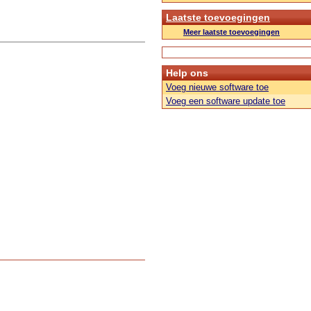
Laatste toevoegingen
Meer laatste toevoegingen
Help ons
Voeg nieuwe software toe
Voeg een software update toe