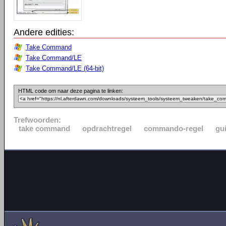
Andere edities:
Take Command
Take Command/LE
Take Command/LE (64-bit)
HTML code om naar deze pagina te linken:
Trefwoorden:
take command
opdrachtregel
commando-regel
gu