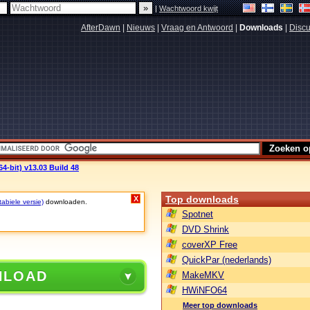
|
Wachtwoord kwijt
AfterDawn
|
Nieuws
|
Vraag en Antwoord
|
Downloads
|
Discu
-bit) v13.03 Build 48
Top downloads
X
tabiele versie)
downloaden.
Spotnet
DVD Shrink
coverXP Free
QuickPar (nederlands)
NLOAD
MakeMKV
HWiNFO64
Meer top downloads