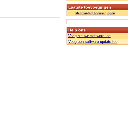
Laatste toevoegingen
Meer laatste toevoegingen
Help ons
Voeg nieuwe software toe
Voeg een software update toe