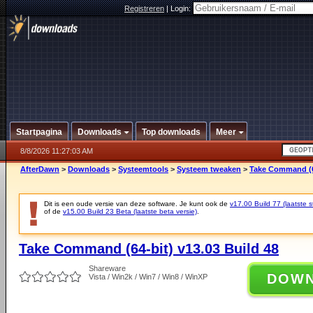
Registreren
|
Login:
Startpagina
Downloads
Top downloads
Meer
8/8/2026 11:27:03 AM
AfterDawn
>
Downloads
>
Systeemtools
>
Systeem tweaken
>
Take Command (64
Dit is een oude versie van deze software. Je kunt ook de
v17.00 Build 77 (laatste s
of de
v15.00 Build 23 Beta (laatste beta versie)
.
Take Command (64-bit) v13.03 Build 48
Shareware
DOW
Vista / Win2k / Win7 / Win8 / WinXP