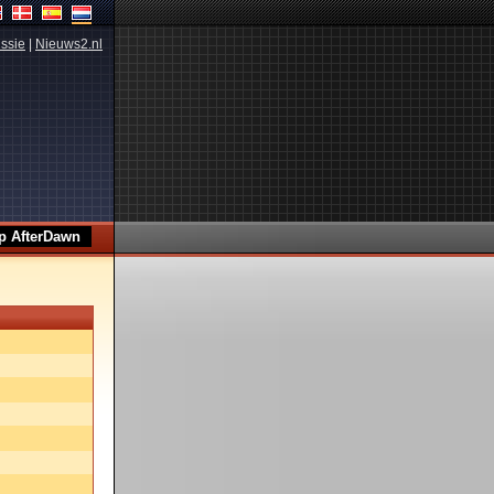
ssie
|
Nieuws2.nl