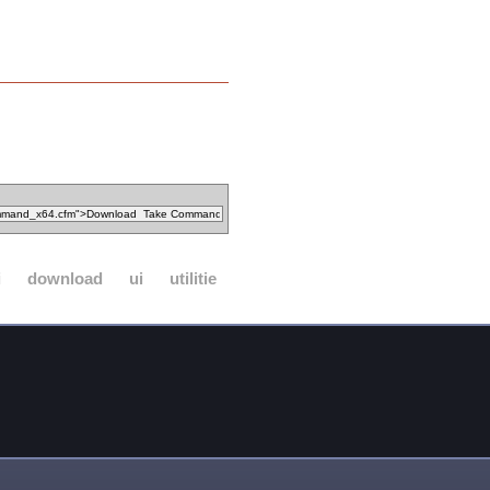
i
download
ui
utilitie