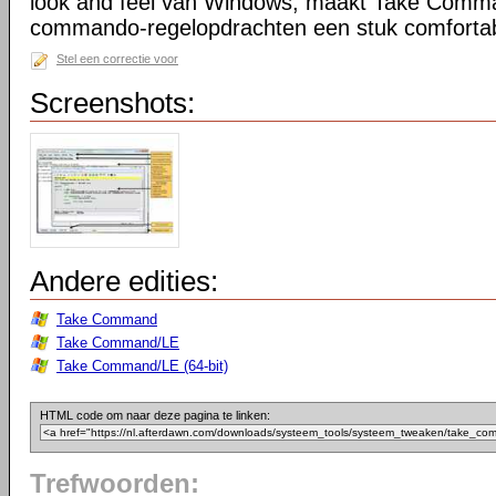
look and feel van Windows, maakt Take Comma
commando-regelopdrachten een stuk comfortab
Stel een correctie voor
Screenshots:
Andere edities:
Take Command
Take Command/LE
Take Command/LE (64-bit)
HTML code om naar deze pagina te linken:
Trefwoorden: