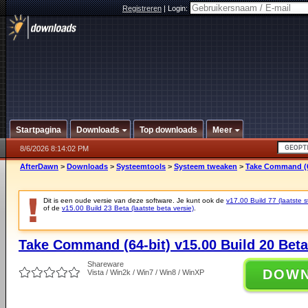
Registreren
|
Login:
Startpagina
Downloads
Top downloads
Meer
8/6/2026 8:14:02 PM
AfterDawn
>
Downloads
>
Systeemtools
>
Systeem tweaken
>
Take Command (64
Dit is een oude versie van deze software. Je kunt ook de
v17.00 Build 77 (laatste s
of de
v15.00 Build 23 Beta (laatste beta versie)
.
Take Command (64-bit) v15.00 Build 20 Beta
Shareware
DOW
Vista / Win2k / Win7 / Win8 / WinXP