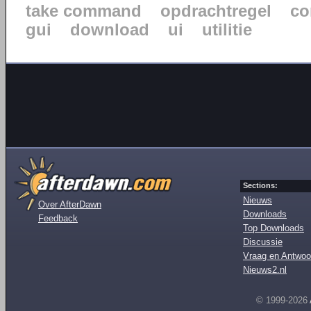
take command
opdrachtregel
co
gui
download
ui
utilitie
Sections:
Nieuws
Over AfterDawn
Downloads
Feedback
Top Downloads
Discussie
Vraag en Antwoo
Nieuws2.nl
© 1999-2026