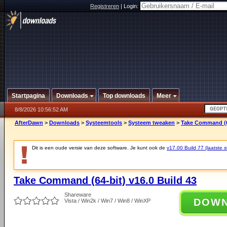
Registreren
|
Login:
Startpagina
Downloads
Top downloads
Meer
8/8/2026 10:56:52 AM
AfterDawn
>
Downloads
>
Systeemtools
>
Systeem tweaken
>
Take Command (64
Dit is een oude versie van deze software. Je kunt ook de
v17.00 Build 77 (laatste s
Take Command (64-bit) v16.0 Build 43
Shareware
DOW
Vista / Win2k / Win7 / Win8 / WinXP