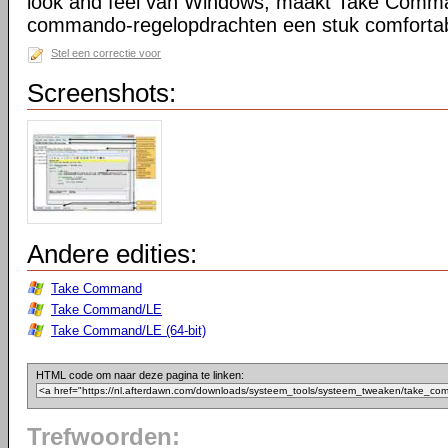
look and feel van Windows, maakt Take Comma
commando-regelopdrachten een stuk comfortab
Stel een correctie voor
Screenshots:
Andere edities:
Take Command
Take Command/LE
Take Command/LE (64-bit)
HTML code om naar deze pagina te linken:
Trefwoorden: