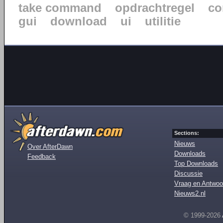
take command
opdrachtregel
co
gui
download
ui
utilitie
Sections:
Nieuws
Over AfterDawn
Downloads
Feedback
Top Downloads
Discussie
Vraag en Antwoo
Nieuws2.nl
© 1999-2026