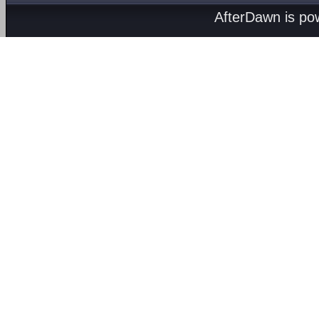
AfterDawn is p