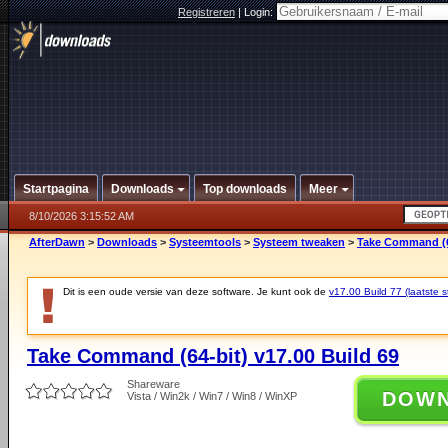
Registreren
|
Login:
Startpagina
Downloads
Top downloads
Meer
8/10/2026 3:15:52 AM
AfterDawn
>
Downloads
>
Systeemtools
>
Systeem tweaken
>
Take Command (64
Dit is een oude versie van deze software. Je kunt ook de
v17.00 Build 77 (laatste s
Take Command (64-bit) v17.00 Build 69
Shareware
DOW
Vista / Win2k / Win7 / Win8 / WinXP