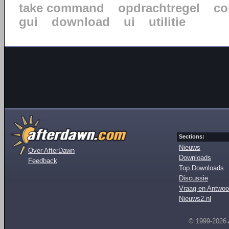
take command
opdrachtregel
co
gui
download
ui
utilitie
Sections:
Nieuws
Over AfterDawn
Downloads
Feedback
Top Downloads
Discussie
Vraag en Antwoo
Nieuws2.nl
© 1999-2026