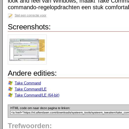
look and feel van Windows, maakt Take Comma
commando-regelopdrachten een stuk comfortab
Stel een correctie voor
Screenshots:
Andere edities:
Take Command
Take Command/LE
Take Command/LE (64-bit)
HTML code om naar deze pagina te linken:
Trefwoorden: