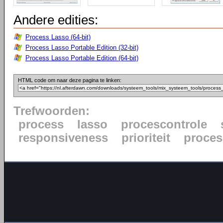
Andere edities:
Process Lasso (64-bit)
Process Lasso Portable Edition (32-bit)
Process Lasso Portable Edition (64-bit)
HTML code om naar deze pagina te linken:
Trefwoorden:
process
lasso
procescontrole
responsiveness
prioriteit
proce