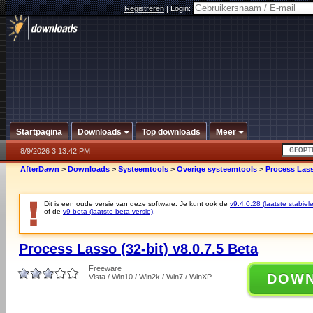
Registreren
|
Login:
Startpagina
Downloads
Top downloads
Meer
8/9/2026 3:13:42 PM
AfterDawn
>
Downloads
>
Systeemtools
>
Overige systeemtools
>
Process Lasso
Dit is een oude versie van deze software. Je kunt ook de
v9.4.0.28 (laatste stabiele
of de
v9 beta (laatste beta versie)
.
Process Lasso (32-bit) v8.0.7.5 Beta
Freeware
DOW
Vista / Win10 / Win2k / Win7 / WinXP