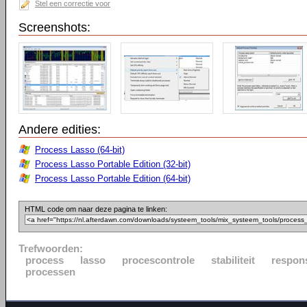
Stel een correctie voor
Screenshots:
Andere edities:
Process Lasso (64-bit)
Process Lasso Portable Edition (32-bit)
Process Lasso Portable Edition (64-bit)
HTML code om naar deze pagina te linken:
Trefwoorden:
process
lasso
procescontrole
stabiliteit
respon
processen