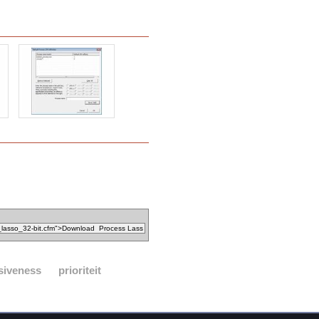
siveness
prioriteit