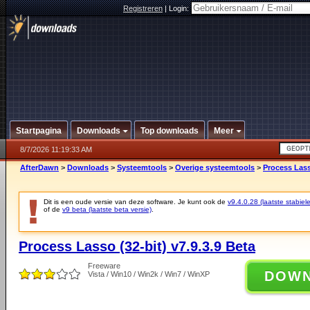
Registreren
|
Login:
Startpagina
Downloads
Top downloads
Meer
8/7/2026 11:19:33 AM
AfterDawn
>
Downloads
>
Systeemtools
>
Overige systeemtools
>
Process Lasso
Dit is een oude versie van deze software. Je kunt ook de
v9.4.0.28 (laatste stabiele
of de
v9 beta (laatste beta versie)
.
Process Lasso (32-bit) v7.9.3.9 Beta
Freeware
DOW
Vista / Win10 / Win2k / Win7 / WinXP