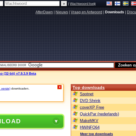
|
Wachtwoord kwijt
AfterDawn
|
Nieuws
|
Vraag en Antwoord
|
Downloads
|
Discu
 (32-bit) v7.9.3.9 Beta
Top downloads
X
 versie)
downloaden.
Spotnet
DVD Shrink
coverXP Free
QuickPar (nederlands)
NLOAD
MakeMKV
HWiNFO64
Meer top downloads