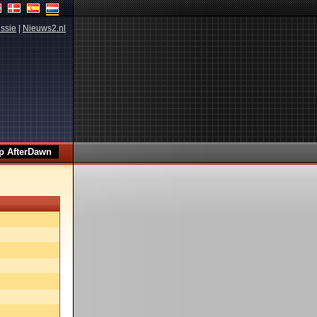
ssie
|
Nieuws2.nl