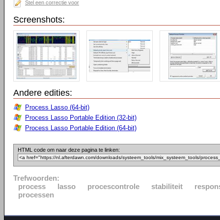
Stel een correctie voor
Screenshots:
Andere edities:
Process Lasso (64-bit)
Process Lasso Portable Edition (32-bit)
Process Lasso Portable Edition (64-bit)
HTML code om naar deze pagina te linken:
Trefwoorden:
process
lasso
procescontrole
stabiliteit
respon
processen