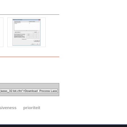
siveness
prioriteit