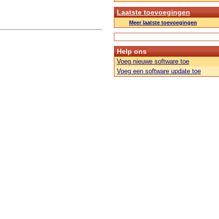
Laatste toevoegingen
Meer laatste toevoegingen
Help ons
Voeg nieuwe software toe
Voeg een software update toe