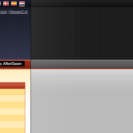
ssie
|
Nieuws2.nl