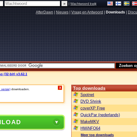
|
Wachtwoord kwijt
AfterDawn
|
Nieuws
|
Vraag en Antwoord
|
Downloads
|
Discu
o (32-bit) v3.62.1
Top downloads
X
 versie)
downloaden.
Spotnet
DVD Shrink
coverXP Free
QuickPar (nederlands)
NLOAD
MakeMKV
HWiNFO64
Meer top downloads