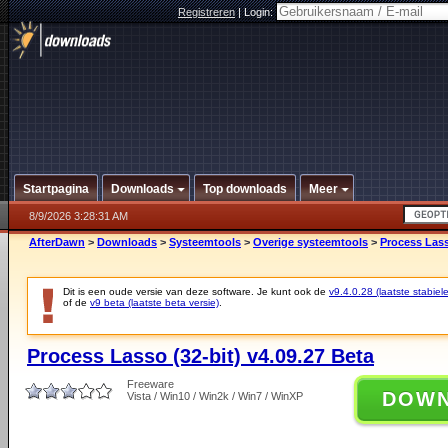
Registreren
|
Login:
Startpagina
Downloads
Top downloads
Meer
8/9/2026 3:28:31 AM
AfterDawn
>
Downloads
>
Systeemtools
>
Overige systeemtools
>
Process Lass
Dit is een oude versie van deze software. Je kunt ook de
v9.4.0.28 (laatste stabiele
of de
v9 beta (laatste beta versie)
.
Process Lasso (32-bit) v4.09.27 Beta
Freeware
DOW
Vista / Win10 / Win2k / Win7 / WinXP