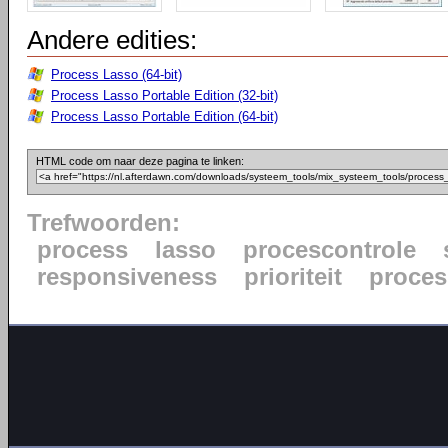
Andere edities:
Process Lasso (64-bit)
Process Lasso Portable Edition (32-bit)
Process Lasso Portable Edition (64-bit)
HTML code om naar deze pagina te linken:
Trefwoorden:
process
lasso
procescontrole
responsiveness
prioriteit
proce