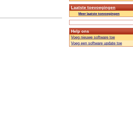
Laatste toevoegingen
Meer laatste toevoegingen
Help ons
Voeg nieuwe software toe
Voeg een software update toe