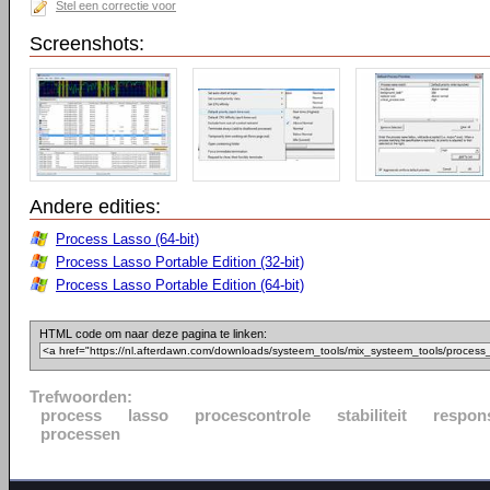
Stel een correctie voor
Screenshots:
Andere edities:
Process Lasso (64-bit)
Process Lasso Portable Edition (32-bit)
Process Lasso Portable Edition (64-bit)
HTML code om naar deze pagina te linken:
Trefwoorden:
process
lasso
procescontrole
stabiliteit
respon
processen