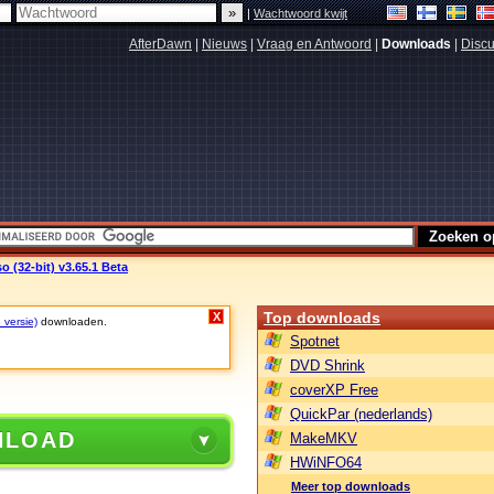
|
Wachtwoord kwijt
AfterDawn
|
Nieuws
|
Vraag en Antwoord
|
Downloads
|
Discu
o (32-bit) v3.65.1 Beta
Top downloads
X
 versie)
downloaden.
Spotnet
DVD Shrink
coverXP Free
QuickPar (nederlands)
NLOAD
MakeMKV
HWiNFO64
Meer top downloads