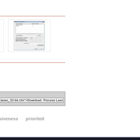
siveness
prioriteit