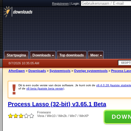
Registreren
|
Login:
Startpagina
Downloads
Top downloads
Meer
8/7/2026 10:35:05 AM
AfterDawn
>
Downloads
>
Systeemtools
>
Overige systeemtools
>
Process Lass
Dit is een oude versie van deze software. Je kunt ook de
v9.4.0.28 (laatste stabiele
of de
v9 beta (laatste beta versie)
.
Process Lasso (32-bit) v3.65.1 Beta
Freeware
DOW
Vista / Win10 / Win2k / Win7 / WinXP