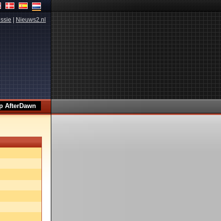
ssie
|
Nieuws2.nl