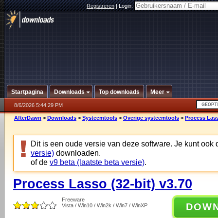
Registreren
|
Login:
Startpagina
Downloads
Top downloads
Meer
8/6/2026 5:44:29 PM
AfterDawn
>
Downloads
>
Systeemtools
>
Overige systeemtools
>
Process Lass
Dit is een oude versie van deze software. Je kunt ook
versie)
downloaden.
of de
v9 beta (laatste beta versie)
.
Process Lasso (32-bit) v3.70
Freeware
DOW
Vista / Win10 / Win2k / Win7 / WinXP