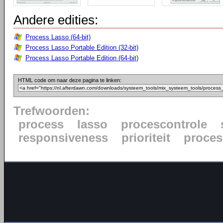
Andere edities:
Process Lasso (64-bit)
Process Lasso Portable Edition (32-bit)
Process Lasso Portable Edition (64-bit)
HTML code om naar deze pagina te linken:
Trefwoorden:
process
lasso
procescontrole
responsiveness
prioriteit
proce