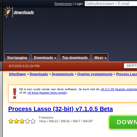
Registreren
|
Login:
Startpagina
Downloads
Top downloads
Meer
8/7/2026 6:51:04 PM
AfterDawn
>
Downloads
>
Systeemtools
>
Overige systeemtools
>
Process Lasso
Dit is een oude versie van deze software. Je kunt ook de
v9.4.0.28 (laatste stabiele
of de
v9 beta (laatste beta versie)
.
Process Lasso (32-bit) v7.1.0.5 Beta
Freeware
DOW
Vista / Win10 / Win2k / Win7 / WinXP