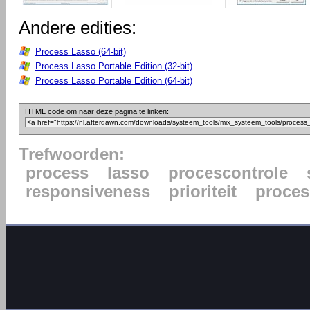
Andere edities:
Process Lasso (64-bit)
Process Lasso Portable Edition (32-bit)
Process Lasso Portable Edition (64-bit)
HTML code om naar deze pagina te linken:
Trefwoorden:
process
lasso
procescontrole
responsiveness
prioriteit
proce