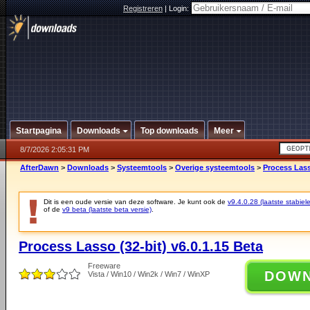
Registreren
|
Login:
Startpagina
Downloads
Top downloads
Meer
8/7/2026 2:05:31 PM
AfterDawn
>
Downloads
>
Systeemtools
>
Overige systeemtools
>
Process Lasso
Dit is een oude versie van deze software. Je kunt ook de
v9.4.0.28 (laatste stabiele
of de
v9 beta (laatste beta versie)
.
Process Lasso (32-bit) v6.0.1.15 Beta
Freeware
DOW
Vista / Win10 / Win2k / Win7 / WinXP