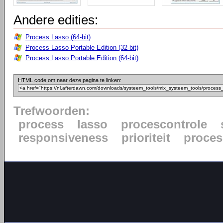
Andere edities:
Process Lasso (64-bit)
Process Lasso Portable Edition (32-bit)
Process Lasso Portable Edition (64-bit)
HTML code om naar deze pagina te linken:
Trefwoorden:
process
lasso
procescontrole
responsiveness
prioriteit
proce