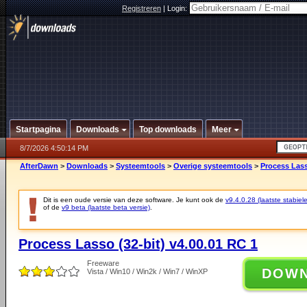
Registreren
|
Login:
Startpagina
Downloads
Top downloads
Meer
8/7/2026 4:50:14 PM
AfterDawn
>
Downloads
>
Systeemtools
>
Overige systeemtools
>
Process Lass
Dit is een oude versie van deze software. Je kunt ook de
v9.4.0.28 (laatste stabiele
of de
v9 beta (laatste beta versie)
.
Process Lasso (32-bit) v4.00.01 RC 1
Freeware
DOW
Vista / Win10 / Win2k / Win7 / WinXP