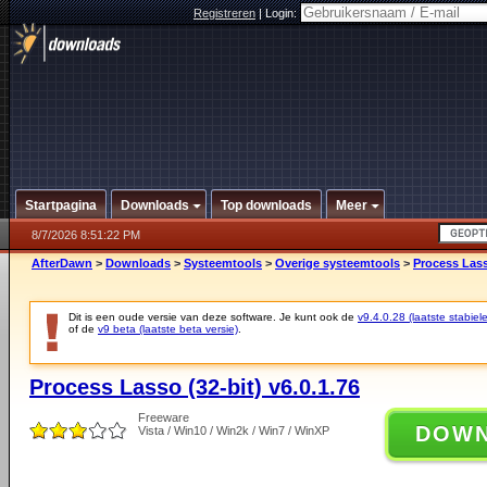
Registreren
|
Login:
Startpagina
Downloads
Top downloads
Meer
8/7/2026 8:51:22 PM
AfterDawn
>
Downloads
>
Systeemtools
>
Overige systeemtools
>
Process Lasso
Dit is een oude versie van deze software. Je kunt ook de
v9.4.0.28 (laatste stabiele
of de
v9 beta (laatste beta versie)
.
Process Lasso (32-bit) v6.0.1.76
Freeware
DOW
Vista / Win10 / Win2k / Win7 / WinXP