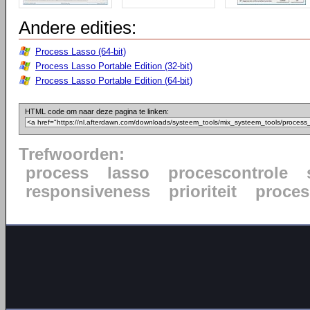
Andere edities:
Process Lasso (64-bit)
Process Lasso Portable Edition (32-bit)
Process Lasso Portable Edition (64-bit)
HTML code om naar deze pagina te linken:
Trefwoorden:
process
lasso
procescontrole
responsiveness
prioriteit
proce