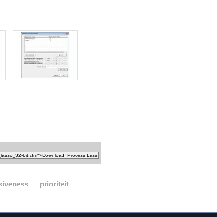
siveness
prioriteit