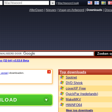
|
Wachtwoord kwijt
AfterDawn
|
Nieuws
|
Vraag en Antwoord
|
Downloads
|
Discu
o (32-bit) v3.53.6 Beta
Top downloads
X
 versie)
downloaden.
Spotnet
DVD Shrink
coverXP Free
QuickPar (nederlands)
NLOAD
MakeMKV
HWiNFO64
Meer top downloads