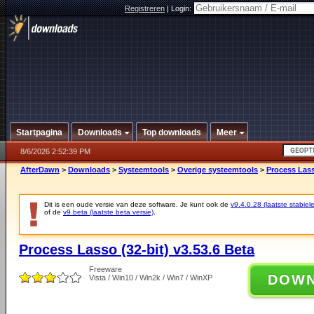
Registreren
|
Login:
Startpagina
Downloads
Top downloads
Meer
8/6/2026 2:52:39 PM
AfterDawn
>
Downloads
>
Systeemtools
>
Overige systeemtools
>
Process Lass
Dit is een oude versie van deze software. Je kunt ook de
v9.4.0.28 (laatste stabiele
of de
v9 beta (laatste beta versie)
.
Process Lasso (32-bit) v3.53.6 Beta
Freeware
DOW
Vista / Win10 / Win2k / Win7 / WinXP