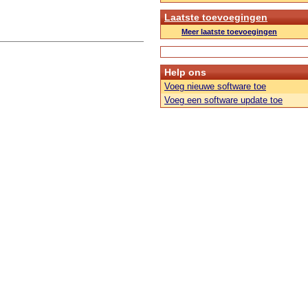
Laatste toevoegingen
Meer laatste toevoegingen
Help ons
Voeg nieuwe software toe
Voeg een software update toe