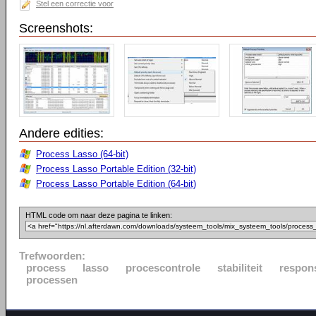
Stel een correctie voor
Screenshots:
Andere edities:
Process Lasso (64-bit)
Process Lasso Portable Edition (32-bit)
Process Lasso Portable Edition (64-bit)
HTML code om naar deze pagina te linken:
Trefwoorden:
process
lasso
procescontrole
stabiliteit
respon
processen