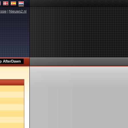
ssie
|
Nieuws2.nl