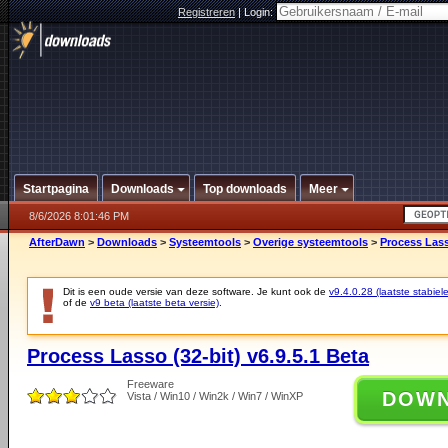
Registreren
|
Login:
Startpagina
Downloads
Top downloads
Meer
8/6/2026 8:01:46 PM
AfterDawn
>
Downloads
>
Systeemtools
>
Overige systeemtools
>
Process Lasso
Dit is een oude versie van deze software. Je kunt ook de
v9.4.0.28 (laatste stabiele
of de
v9 beta (laatste beta versie)
.
Process Lasso (32-bit) v6.9.5.1 Beta
Freeware
DOW
Vista / Win10 / Win2k / Win7 / WinXP