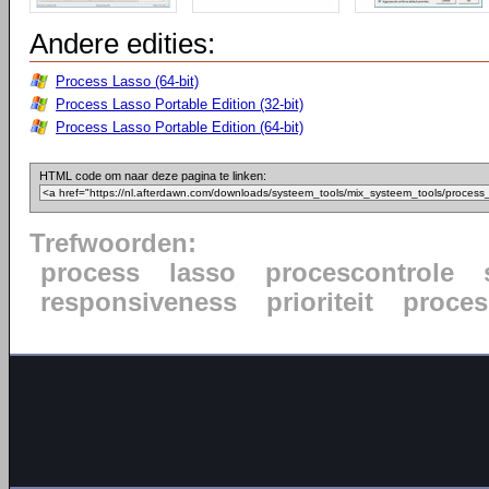
Andere edities:
Process Lasso (64-bit)
Process Lasso Portable Edition (32-bit)
Process Lasso Portable Edition (64-bit)
HTML code om naar deze pagina te linken:
Trefwoorden:
process
lasso
procescontrole
responsiveness
prioriteit
proce