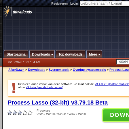
Registreren
|
Login:
Startpagina
Downloads
Top downloads
Meer
8/10/2026 10:37:54 AM
AfterDawn
>
Downloads
>
Systeemtools
>
Overige systeemtools
>
Process Lass
Dit is een oude versie van deze software. Je kunt ook de
v9.4.0.28 (laatste stabiele
of de
v9 beta (laatste beta versie)
.
Process Lasso (32-bit) v3.79.18 Beta
Freeware
DOW
Vista / Win10 / Win2k / Win7 / WinXP