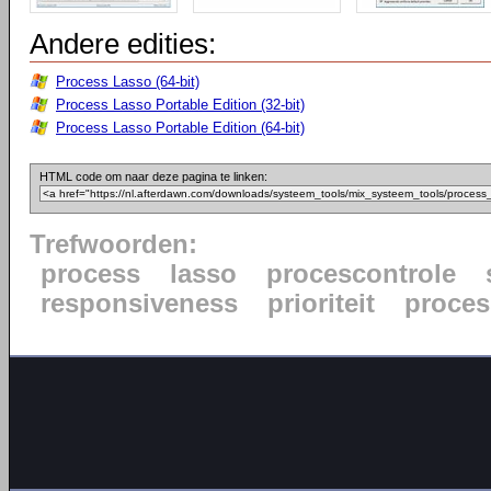
Andere edities:
Process Lasso (64-bit)
Process Lasso Portable Edition (32-bit)
Process Lasso Portable Edition (64-bit)
HTML code om naar deze pagina te linken:
Trefwoorden:
process
lasso
procescontrole
responsiveness
prioriteit
proce