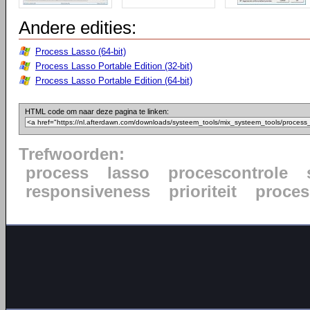
Andere edities:
Process Lasso (64-bit)
Process Lasso Portable Edition (32-bit)
Process Lasso Portable Edition (64-bit)
HTML code om naar deze pagina te linken:
Trefwoorden:
process
lasso
procescontrole
responsiveness
prioriteit
proce