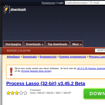
Registreren
|
Login:
Startpagina
Downloads
Top downloads
Meer
8/6/2026 2:15:20 PM
AfterDawn
>
Downloads
>
Systeemtools
>
Overige systeemtools
>
Process Lass
Dit is een oude versie van deze software. Je kunt ook de
v9.4.0.28 (laatste stabiele
of de
v9 beta (laatste beta versie)
.
Process Lasso (32-bit) v3.45.2 Beta
Freeware
DOW
Vista / Win10 / Win2k / Win7 / WinXP