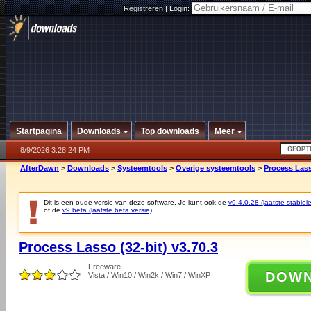
Registreren
|
Login:
Startpagina
Downloads
Top downloads
Meer
8/9/2026 3:28:24 PM
AfterDawn
>
Downloads
>
Systeemtools
>
Overige systeemtools
>
Process Lass
Dit is een oude versie van deze software. Je kunt ook de
v9.4.0.28 (laatste stabiele
of de
v9 beta (laatste beta versie)
.
Process Lasso (32-bit) v3.70.3
Freeware
DOW
Vista / Win10 / Win2k / Win7 / WinXP