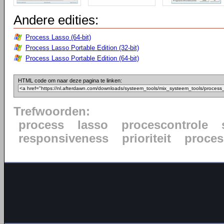
Andere edities:
Process Lasso (64-bit)
Process Lasso Portable Edition (32-bit)
Process Lasso Portable Edition (64-bit)
HTML code om naar deze pagina te linken:
Trefwoorden:
process
lasso
procescontrole
responsiveness
prioriteit
proce