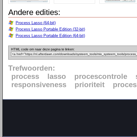
Andere edities:
Process Lasso (64-bit)
Process Lasso Portable Edition (32-bit)
Process Lasso Portable Edition (64-bit)
HTML code om naar deze pagina te linken:
Trefwoorden:
process
lasso
procescontrole
responsiveness
prioriteit
proce