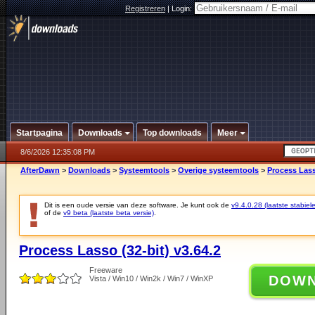
Registreren
|
Login:
Startpagina
Downloads
Top downloads
Meer
8/6/2026 12:35:08 PM
AfterDawn
>
Downloads
>
Systeemtools
>
Overige systeemtools
>
Process Lass
Dit is een oude versie van deze software. Je kunt ook de
v9.4.0.28 (laatste stabiele
of de
v9 beta (laatste beta versie)
.
Process Lasso (32-bit) v3.64.2
Freeware
DOW
Vista / Win10 / Win2k / Win7 / WinXP