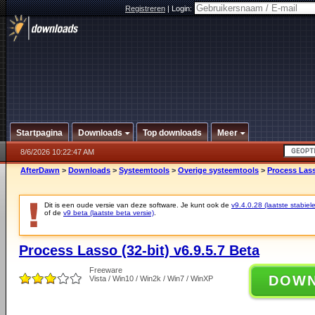
Registreren
|
Login:
Startpagina
Downloads
Top downloads
Meer
8/6/2026 10:22:47 AM
AfterDawn
>
Downloads
>
Systeemtools
>
Overige systeemtools
>
Process Lasso
Dit is een oude versie van deze software. Je kunt ook de
v9.4.0.28 (laatste stabiele
of de
v9 beta (laatste beta versie)
.
Process Lasso (32-bit) v6.9.5.7 Beta
Freeware
DOW
Vista / Win10 / Win2k / Win7 / WinXP