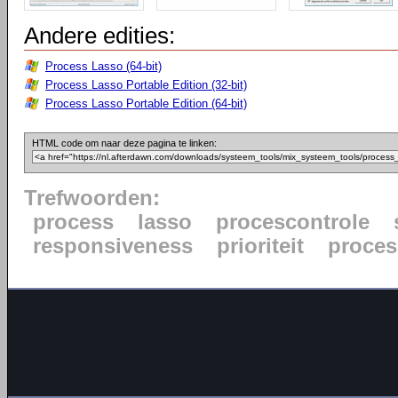
Andere edities:
Process Lasso (64-bit)
Process Lasso Portable Edition (32-bit)
Process Lasso Portable Edition (64-bit)
HTML code om naar deze pagina te linken:
Trefwoorden:
process
lasso
procescontrole
responsiveness
prioriteit
proce