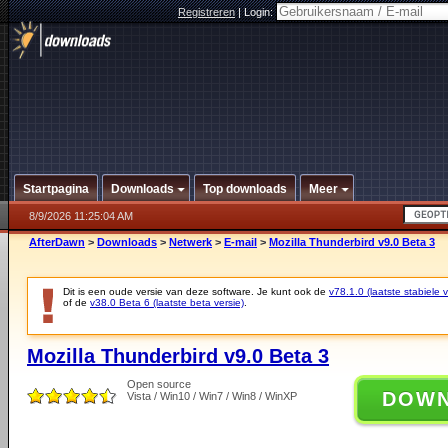
Registreren
|
Login:
Startpagina
Downloads
Top downloads
Meer
8/9/2026 11:25:04 AM
AfterDawn
>
Downloads
>
Netwerk
>
E-mail
>
Mozilla Thunderbird v9.0 Beta 3
Dit is een oude versie van deze software. Je kunt ook de
v78.1.0 (laatste stabiele v
of de
v38.0 Beta 6 (laatste beta versie)
.
Mozilla Thunderbird v9.0 Beta 3
Open source
DOW
Vista / Win10 / Win7 / Win8 / WinXP