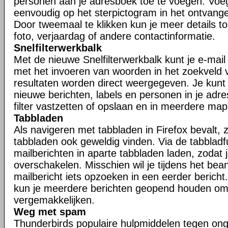
personen aan je adresboek toe te voegen. Voe
eenvoudig op het sterpictogram in het ontvangen
Door tweemaal te klikken kun je meer details t
foto, verjaardag of andere contactinformatie.
Snelfilterwerkbalk
Met de nieuwe Snelfilterwerkbalk kunt je e-mail s
met het invoeren van woorden in het zoekveld va
resultaten worden direct weergegeven. Je kunt j
nieuwe berichten, labels en personen in je adr
filter vastzetten of opslaan en in meerdere ma
Tabbladen
Als navigeren met tabbladen in Firefox bevalt, zu
tabbladen ook geweldig vinden. Via de tabbladfu
mailberichten in aparte tabbladen laden, zodat 
overschakelen. Misschien wil je tijdens het be
mailbericht iets opzoeken in een eerder bericht.
kun je meerdere berichten geopend houden om
vergemakkelijken.
Weg met spam
Thunderbirds populaire hulpmiddelen tegen ong